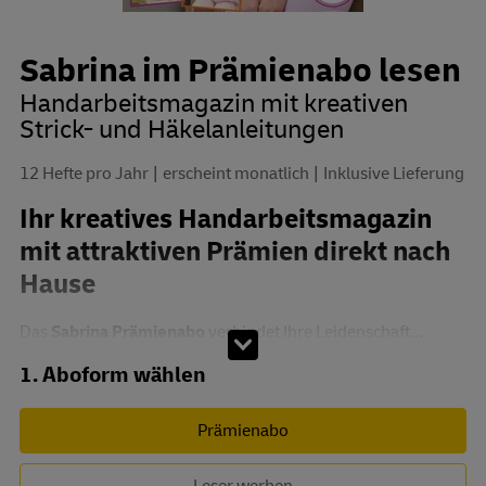
Sabrina im Prämienabo lesen
Handarbeitsmagazin mit kreativen
Strick- und Häkelanleitungen
12 Hefte pro Jahr
erscheint monatlich
Inklusive Lieferung
Ihr kreatives Handarbeitsmagazin
mit attraktiven Prämien direkt nach
Hause
Das
Sabrina Prämienabo
verbindet Ihre Leidenschaft...
Abo zusammenstellen
1. Aboform wählen
Prämienabo
Leser werben