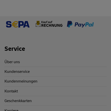
Footer Links
Service
Über uns
Kundenservice
Kundenmeinungen
Kontakt
Geschenkkarten
Karriere