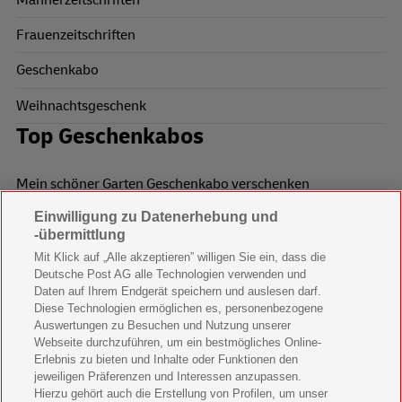
Frauenzeitschriften
Geschenkabo
Weihnachtsgeschenk
Top Geschenkabos
Mein schöner Garten Geschenkabo verschenken
Einwilligung zu Datenerhebung und
Wohnen & Garten Geschenkabo verschenken
-übermittlung
Mein schönes Land Geschenkabo verschenken
Mit Klick auf „Alle akzeptieren” willigen Sie ein, dass die
Deutsche Post AG alle Technologien verwenden und
Bild der Frau Geschenkabo verschenken
Daten auf Ihrem Endgerät speichern und auslesen darf.
Diese Technologien ermöglichen es, personenbezogene
11 Freunde Geschenkabo verschenken
Auswertungen zu Besuchen und Nutzung unserer
Webseite durchzuführen, um ein bestmögliches Online-
LEGO Ninjago Magazin Geschenkabo verschenken
Erlebnis zu bieten und Inhalte oder Funktionen den
jeweiligen Präferenzen und Interessen anzupassen.
Hierzu gehört auch die Erstellung von Profilen, um unser
Brigitte Geschenkabo verschenken