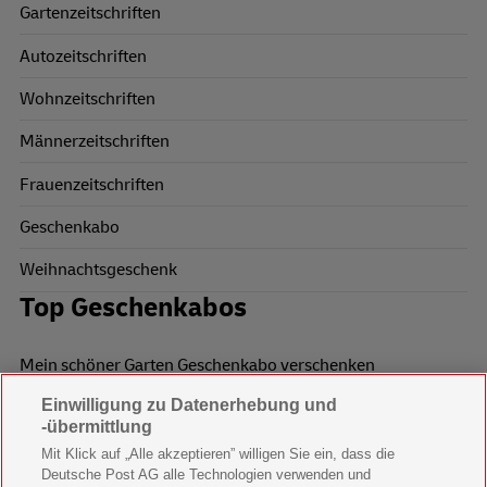
Gartenzeitschriften
Autozeitschriften
Wohnzeitschriften
Männerzeitschriften
Frauenzeitschriften
Geschenkabo
Weihnachtsgeschenk
Top Geschenkabos
Mein schöner Garten Geschenkabo verschenken
Einwilligung zu Datenerhebung und
Wohnen & Garten Geschenkabo verschenken
-übermittlung
Mein schönes Land Geschenkabo verschenken
Mit Klick auf „Alle akzeptieren” willigen Sie ein, dass die
Deutsche Post AG alle Technologien verwenden und