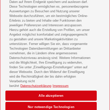
Bild der Frau Geschenkabo verschenken
Daten auf Ihrem Endgerät speichern und auslesen darf.
Diese Technologien ermöglichen es, personenbezogene
11 Freunde Geschenkabo verschenken
Auswertungen zu Besuchen und Nutzung unserer
Webseite durchzuführen, um ein bestmögliches Online-
LEGO Ninjago Magazin Geschenkabo verschenken
Erlebnis zu bieten und Inhalte oder Funktionen den
jeweiligen Präferenzen und Interessen anzupassen.
Hierzu gehört auch die Erstellung von Profilen, um unser
Brigitte Geschenkabo verschenken
Angebot möglichst komfortabel und zielgruppengerecht
zu gestalten und unsere Marketingaktivitäten zu
GEOlino Geschenkabo verschenken
unterstützen. Ferner willigen Sie ein, dass vorgenannte
Technologien Datenübermittlungen an Drittanbieter
Stern Crime Geschenkabo verschenken
vornehmen, die in Ländern ohne angemessenes
Datenschutzniveau ansässig sind. Weitere Informationen
Welt der Wunder Geschenkabo verschenken
und die Möglichkeit, Ihre Einwilligung zu widerrufen,
finden Sie unter „Einwilligungs-Einstellungen“ unten auf
GEO Geschenkabo verschenken
dieser Webseite. Durch den Widerruf der Einwilligung
wird die Rechtmäßigkeit der bis dahin erfolgten
Verarbeitung nicht
berührt
Datenschutzerklärung
Impressum
AGB
Impressum
Datenschutz & Cookies
Alle akzeptieren
Einwilligungs-Einstellungen
Barrierefreiheit
Nur notwendige Technologien