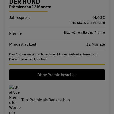
Bestellübersicht
DER HUND
Prämienabo 12 Monate
Jahrespreis
Eigenschaft
Wert
44,40 €
inkl. MwSt. und Versand
Bitte wählen Sie eine Prämie
Prämie
Mindestlaufzeit
12 Monate
Das Abo verlängert sich nach der Mindestlaufzeit automatisch.
Danach jederzeit kündbar.
Ohne Prämie bestellen
Top-Prämie als Dankeschön