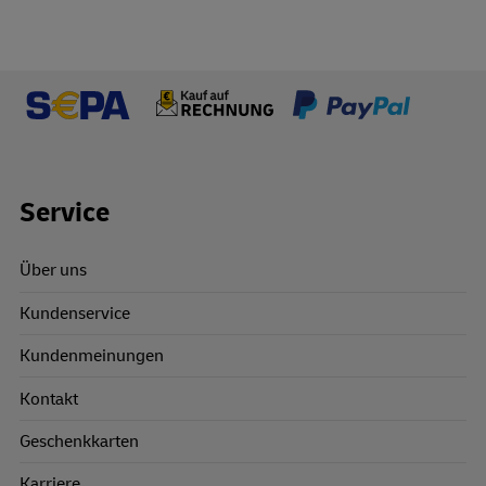
Footer Links
Service
Über uns
Kundenservice
Kundenmeinungen
Kontakt
Geschenkkarten
Karriere