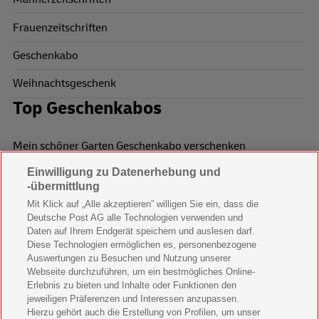
Frauenzeitschriften
Geschenkabo
Weihnachtsgeschenk
Top Geschenkabos
Mein schöner Garten Geschenkabo verschenken
Einwilligung zu Datenerhebung und
Wohnen & Garten Geschenkabo verschenken
-übermittlung
Mein schönes Land Geschenkabo verschenken
Mit Klick auf „Alle akzeptieren” willigen Sie ein, dass die
Deutsche Post AG alle Technologien verwenden und
Bild der Frau Geschenkabo verschenken
Daten auf Ihrem Endgerät speichern und auslesen darf.
Diese Technologien ermöglichen es, personenbezogene
11 Freunde Geschenkabo verschenken
Auswertungen zu Besuchen und Nutzung unserer
Webseite durchzuführen, um ein bestmögliches Online-
LEGO Ninjago Magazin Geschenkabo verschenken
Erlebnis zu bieten und Inhalte oder Funktionen den
jeweiligen Präferenzen und Interessen anzupassen.
Hierzu gehört auch die Erstellung von Profilen, um unser
Brigitte Geschenkabo verschenken