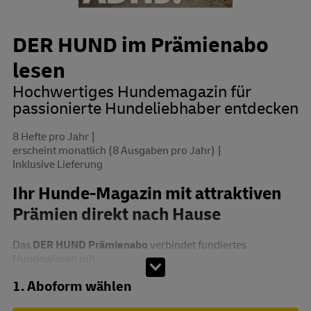
DER HUND im Prämienabo
lesen
Hochwertiges Hundemagazin für
passionierte Hundeliebhaber entdecken
8 Hefte pro Jahr
erscheint monatlich (8 Ausgaben pro Jahr)
Inklusive Lieferung
Ihr Hunde-Magazin mit attraktiven
Prämien direkt nach Hause
Das
DER HUND Prämienabo
verbindet fundiertes
Hundewissen mit...
Abo zusammenstellen
1. Aboform wählen