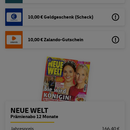
10,00 € Geldgeschenk (Scheck)
10,00 € Zalando-Gutschein
Bestellübersicht
NEUE WELT
Prämienabo 12 Monate
Jahrespreis
Eigenschaft
Wert
166,40 €