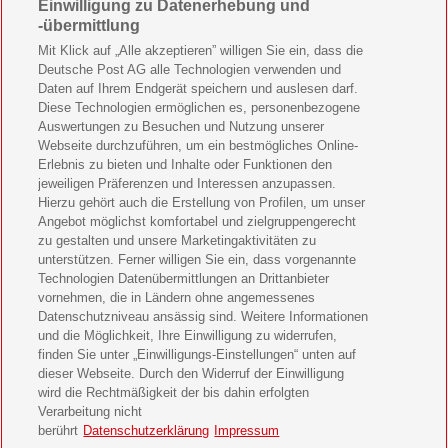
Einwilligung zu Datenerhebung und
Wohnen & Garten Geschenkabo verschenken
-übermittlung
Mein schönes Land Geschenkabo verschenken
Mit Klick auf „Alle akzeptieren” willigen Sie ein, dass die
Deutsche Post AG alle Technologien verwenden und
Bild der Frau Geschenkabo verschenken
Daten auf Ihrem Endgerät speichern und auslesen darf.
Diese Technologien ermöglichen es, personenbezogene
11 Freunde Geschenkabo verschenken
Auswertungen zu Besuchen und Nutzung unserer
Webseite durchzuführen, um ein bestmögliches Online-
LEGO Ninjago Magazin Geschenkabo verschenken
Erlebnis zu bieten und Inhalte oder Funktionen den
jeweiligen Präferenzen und Interessen anzupassen.
Hierzu gehört auch die Erstellung von Profilen, um unser
Brigitte Geschenkabo verschenken
Angebot möglichst komfortabel und zielgruppengerecht
zu gestalten und unsere Marketingaktivitäten zu
GEOlino Geschenkabo verschenken
unterstützen. Ferner willigen Sie ein, dass vorgenannte
Technologien Datenübermittlungen an Drittanbieter
Stern Crime Geschenkabo verschenken
vornehmen, die in Ländern ohne angemessenes
Datenschutzniveau ansässig sind. Weitere Informationen
Welt der Wunder Geschenkabo verschenken
und die Möglichkeit, Ihre Einwilligung zu widerrufen,
finden Sie unter „Einwilligungs-Einstellungen“ unten auf
GEO Geschenkabo verschenken
dieser Webseite. Durch den Widerruf der Einwilligung
wird die Rechtmäßigkeit der bis dahin erfolgten
Verarbeitung nicht
berührt
Datenschutzerklärung
Impressum