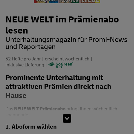
NEUE WELT im Prämienabo
lesen
Unterhaltungsmagazin für Promi-News
und Reportagen
52 Hefte pro Jahr
erscheint wöchentlich
Inklusive Lieferung
Prominente Unterhaltung mit
attraktiven Prämien direkt nach
Hause
Das
NEUE WELT Prämienabo
bringt Ihnen wöchentlich
spannende...
Abo zusammenstellen
1. Aboform wählen