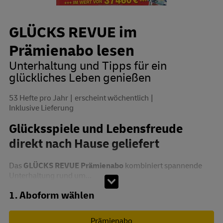
GLÜCKS REVUE im
Prämienabo lesen
Unterhaltung und Tipps für ein
glückliches Leben genießen
53 Hefte pro Jahr
erscheint wöchentlich
Inklusive Lieferung
Glücksspiele und Lebensfreude
direkt nach Hause geliefert
Das
GLÜCKS REVUE Prämienabo
kombiniert spannende
Unterhaltung rund um...
Abo zusammenstellen
1. Aboform wählen
Prämienabo