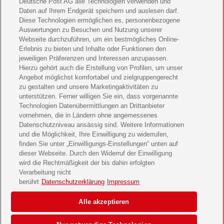
Deutsche Post AG alle Technologien verwenden und
Bild der Frau Geschenkabo verschenken
Daten auf Ihrem Endgerät speichern und auslesen darf.
Diese Technologien ermöglichen es, personenbezogene
11 Freunde Geschenkabo verschenken
Auswertungen zu Besuchen und Nutzung unserer
Webseite durchzuführen, um ein bestmögliches Online-
LEGO Ninjago Magazin Geschenkabo verschenken
Erlebnis zu bieten und Inhalte oder Funktionen den
jeweiligen Präferenzen und Interessen anzupassen.
Hierzu gehört auch die Erstellung von Profilen, um unser
Brigitte Geschenkabo verschenken
Angebot möglichst komfortabel und zielgruppengerecht
zu gestalten und unsere Marketingaktivitäten zu
GEOlino Geschenkabo verschenken
unterstützen. Ferner willigen Sie ein, dass vorgenannte
Technologien Datenübermittlungen an Drittanbieter
Stern Crime Geschenkabo verschenken
vornehmen, die in Ländern ohne angemessenes
Datenschutzniveau ansässig sind. Weitere Informationen
Welt der Wunder Geschenkabo verschenken
und die Möglichkeit, Ihre Einwilligung zu widerrufen,
finden Sie unter „Einwilligungs-Einstellungen“ unten auf
GEO Geschenkabo verschenken
dieser Webseite. Durch den Widerruf der Einwilligung
wird die Rechtmäßigkeit der bis dahin erfolgten
Verarbeitung nicht
berührt
Datenschutzerklärung
Impressum
AGB
Impressum
Datenschutz & Cookies
Alle akzeptieren
Einwilligungs-Einstellungen
Barrierefreiheit