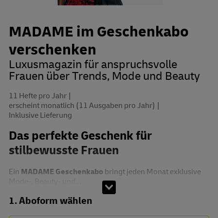
MADAME im Geschenkabo
verschenken
Luxusmagazin für anspruchsvolle
Frauen über Trends, Mode und Beauty
11 Hefte pro Jahr
erscheint monatlich (11 Ausgaben pro Jahr)
Inklusive Lieferung
Das perfekte Geschenk für
stilbewusste Frauen
Ein
MADAME Geschenkabo
bringt jeden Monat exklusive
Mode-, Beauty- und...
Abo zusammenstellen
1. Aboform wählen