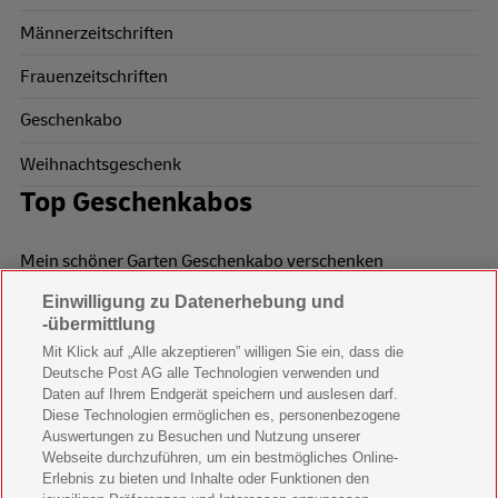
Männerzeitschriften
Frauenzeitschriften
Geschenkabo
Weihnachtsgeschenk
Top Geschenkabos
Mein schöner Garten Geschenkabo verschenken
Einwilligung zu Datenerhebung und
Wohnen & Garten Geschenkabo verschenken
-übermittlung
Mein schönes Land Geschenkabo verschenken
Mit Klick auf „Alle akzeptieren” willigen Sie ein, dass die
Deutsche Post AG alle Technologien verwenden und
Bild der Frau Geschenkabo verschenken
Daten auf Ihrem Endgerät speichern und auslesen darf.
Diese Technologien ermöglichen es, personenbezogene
11 Freunde Geschenkabo verschenken
Auswertungen zu Besuchen und Nutzung unserer
Webseite durchzuführen, um ein bestmögliches Online-
LEGO Ninjago Magazin Geschenkabo verschenken
Erlebnis zu bieten und Inhalte oder Funktionen den