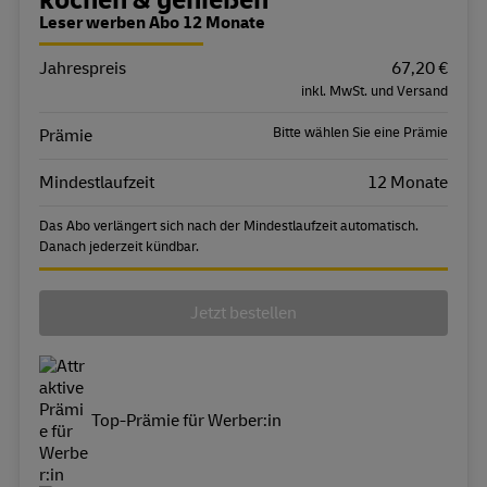
Bestellübersicht
kochen & genießen
Leser werben Abo 12 Monate
Jahrespreis
Eigenschaft
Wert
67,20 €
inkl. MwSt. und Versand
Bitte wählen Sie eine Prämie
Prämie
Mindestlaufzeit
12 Monate
Das Abo verlängert sich nach der Mindestlaufzeit automatisch.
Danach jederzeit kündbar.
Jetzt bestellen
Top-Prämie für Werber:in