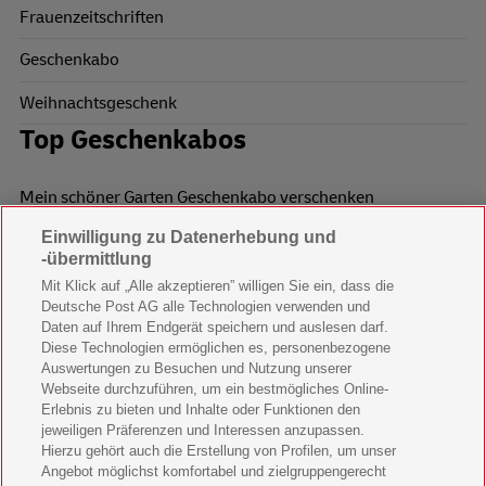
Frauenzeitschriften
Geschenkabo
Weihnachtsgeschenk
Top Geschenkabos
Mein schöner Garten Geschenkabo verschenken
Einwilligung zu Datenerhebung und
Wohnen & Garten Geschenkabo verschenken
-übermittlung
Mein schönes Land Geschenkabo verschenken
Mit Klick auf „Alle akzeptieren” willigen Sie ein, dass die
Deutsche Post AG alle Technologien verwenden und
Bild der Frau Geschenkabo verschenken
Daten auf Ihrem Endgerät speichern und auslesen darf.
Diese Technologien ermöglichen es, personenbezogene
11 Freunde Geschenkabo verschenken
Auswertungen zu Besuchen und Nutzung unserer
Webseite durchzuführen, um ein bestmögliches Online-
LEGO Ninjago Magazin Geschenkabo verschenken
Erlebnis zu bieten und Inhalte oder Funktionen den
jeweiligen Präferenzen und Interessen anzupassen.
Hierzu gehört auch die Erstellung von Profilen, um unser
Brigitte Geschenkabo verschenken
Angebot möglichst komfortabel und zielgruppengerecht