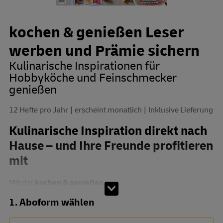
kochen & genießen Leser
werben und Prämie sichern
Kulinarische Inspirationen für
Hobbyköche und Feinschmecker
genießen
12 Hefte pro Jahr
erscheint monatlich
Inklusive Lieferung
Kulinarische Inspiration direkt nach
Hause – und Ihre Freunde profitieren
mit
Mit der
kochen & genießen...
Abo zusammenstellen
1. Aboform wählen