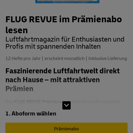
FLUG REVUE im Prämienabo
lesen
Luftfahrtmagazin für Enthusiasten und
Profis mit spannenden Inhalten
12 Hefte pro Jahr
erscheint monatlich
Inklusive Lieferung
Faszinierende Luftfahrtwelt direkt
nach Hause – mit attraktiven
Prämien
Das
FLUG REVUE Prämienabo
bringt Ihnen die neuesten...
Abo zusammenstellen
1. Aboform wählen
Prämienabo