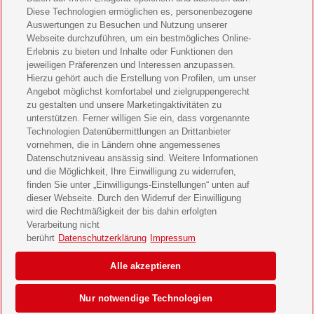
Diese Technologien ermöglichen es, personenbezogene
11 Freunde Geschenkabo verschenken
Auswertungen zu Besuchen und Nutzung unserer
Webseite durchzuführen, um ein bestmögliches Online-
LEGO Ninjago Magazin Geschenkabo verschenken
Erlebnis zu bieten und Inhalte oder Funktionen den
jeweiligen Präferenzen und Interessen anzupassen.
Hierzu gehört auch die Erstellung von Profilen, um unser
Brigitte Geschenkabo verschenken
Angebot möglichst komfortabel und zielgruppengerecht
zu gestalten und unsere Marketingaktivitäten zu
GEOlino Geschenkabo verschenken
unterstützen. Ferner willigen Sie ein, dass vorgenannte
Technologien Datenübermittlungen an Drittanbieter
Stern Crime Geschenkabo verschenken
vornehmen, die in Ländern ohne angemessenes
Datenschutzniveau ansässig sind. Weitere Informationen
Welt der Wunder Geschenkabo verschenken
und die Möglichkeit, Ihre Einwilligung zu widerrufen,
finden Sie unter „Einwilligungs-Einstellungen“ unten auf
GEO Geschenkabo verschenken
dieser Webseite. Durch den Widerruf der Einwilligung
wird die Rechtmäßigkeit der bis dahin erfolgten
Verarbeitung nicht
berührt
Datenschutzerklärung
Impressum
AGB
Impressum
Datenschutz & Cookies
Alle akzeptieren
Einwilligungs-Einstellungen
Barrierefreiheit
Nur notwendige Technologien