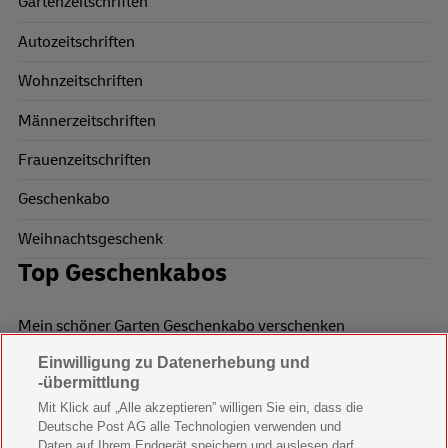
Gartenzeitschriften
Autozeitschriften
Wohnzeitschriften
Männerzeitschriften
Frauenzeitschriften
Geschenkabo
Weihnachtsgeschenk
Top Geschenkabos
Mein schöner Garten Geschenkabo verschenken
Einwilligung zu Datenerhebung und
Wohnen & Garten Geschenkabo verschenken
-übermittlung
Mein schönes Land Geschenkabo verschenken
Mit Klick auf „Alle akzeptieren” willigen Sie ein, dass die
Deutsche Post AG alle Technologien verwenden und
Bild der Frau Geschenkabo verschenken
Daten auf Ihrem Endgerät speichern und auslesen darf.