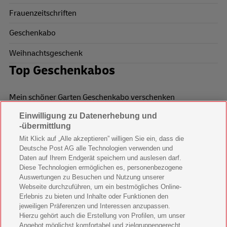
Frauenzeitschriften
Geschenkabo
Weihnachtsgeschenk
Top Geschenkabos
Mein schöner Garten Geschenkabo verschenken
Einwilligung zu Datenerhebung und
Wohnen & Garten Geschenkabo verschenken
-übermittlung
Mein schönes Land Geschenkabo verschenken
Mit Klick auf „Alle akzeptieren” willigen Sie ein, dass die
Deutsche Post AG alle Technologien verwenden und
Bild der Frau Geschenkabo verschenken
Daten auf Ihrem Endgerät speichern und auslesen darf.
Diese Technologien ermöglichen es, personenbezogene
11 Freunde Geschenkabo verschenken
Auswertungen zu Besuchen und Nutzung unserer
Webseite durchzuführen, um ein bestmögliches Online-
LEGO Ninjago Magazin Geschenkabo verschenken
Erlebnis zu bieten und Inhalte oder Funktionen den
jeweiligen Präferenzen und Interessen anzupassen.
Hierzu gehört auch die Erstellung von Profilen, um unser
Brigitte Geschenkabo verschenken
Angebot möglichst komfortabel und zielgruppengerecht