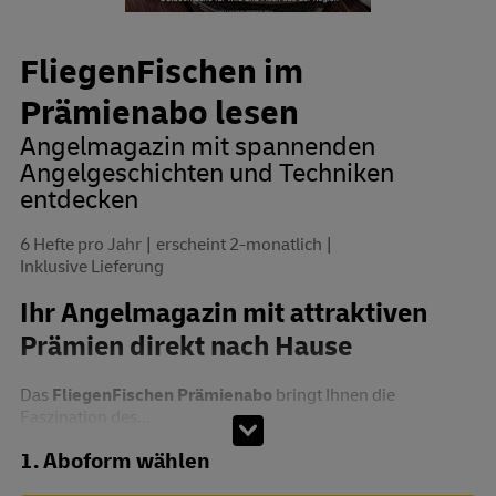
FliegenFischen im
Prämienabo lesen
Angelmagazin mit spannenden
Angelgeschichten und Techniken
entdecken
6 Hefte pro Jahr
erscheint 2-monatlich
Inklusive Lieferung
Ihr Angelmagazin mit attraktiven
Prämien direkt nach Hause
Das
FliegenFischen Prämienabo
bringt Ihnen die
Faszination des...
Abo zusammenstellen
1. Aboform wählen