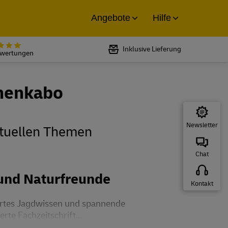
Angebote
Hilfe
Bewertet mit 5 von 5 Sternen bei
Inklusive Lieferung
ewertungen
henkabo
Newsletter
tuellen Themen
Chat
 und Naturfreunde
Kontakt
ertes Jagdwissen und spannende
te Fachzeitschrift...