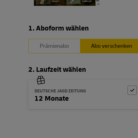
Abo zusammenstellen
1. Aboform wählen
Prämienabo
Abo verschenken
2. Laufzeit wählen
DEUTSCHE JAGD ZEITUNG
12 Monate