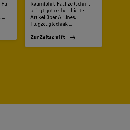
: Für
Raumfahrt-Fachzeitschrift
des B
t
bringt gut recherchierte
klassi
...
Artikel über Airlines,
zu Eis
Flugzeugtechnik ...
Zur Z
Zur Zeitschrift