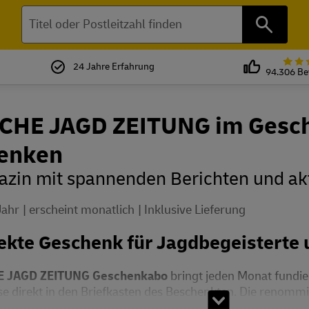
Suchen
24 Jahre Erfahrung
94.306 B
CHE JAGD ZEITUNG im Gesc
enken
zin mit spannenden Berichten und ak
Jahr
erscheint monatlich
Inklusive Lieferung
ekte Geschenk für Jagdbegeisterte
 JAGD ZEITUNG Geschenkabo
bringt jeden Monat fundi
e direkt in den Briefkasten des Beschenkten. Die renommier