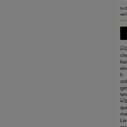
Im 
ver