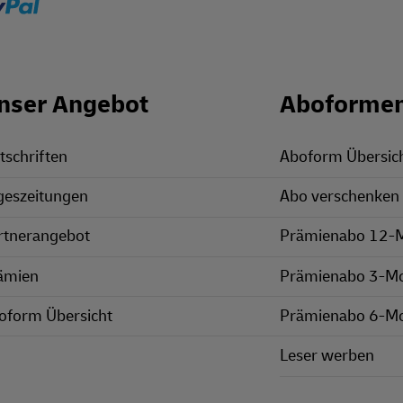
nser Angebot
Aboforme
tschriften
Aboform Übersic
geszeitungen
Abo verschenken
rtnerangebot
Prämienabo 12-
ämien
Prämienabo 3-M
oform Übersicht
Prämienabo 6-M
Leser werben