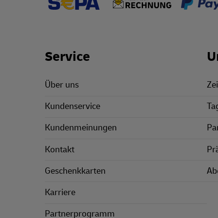
Footer Links
Service
U
Über uns
Zei
Kundenservice
Ta
Kundenmeinungen
Pa
Kontakt
Pr
Geschenkkarten
Ab
Karriere
Partnerprogramm