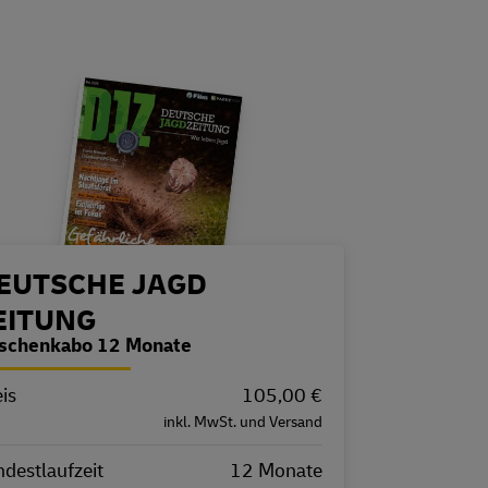
estellübersicht
EUTSCHE JAGD
EITUNG
schenkabo 12 Monate
is
igenschaft
Wert
105,00 €
inkl. MwSt. und Versand
destlaufzeit
12 Monate