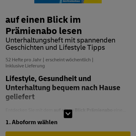
auf einen Blick im
Prämienabo lesen
Unterhaltungsheft mit spannenden
Geschichten und Lifestyle Tipps
52 Hefte pro Jahr
erscheint wöchentlich
Inklusive Lieferung
Lifestyle, Gesundheit und
Unterhaltung bequem nach Hause
geliefert
Entdecken Sie mit dem
auf einen Blick Prämienabo
eine...
Abo zusammenstellen
1. Aboform wählen