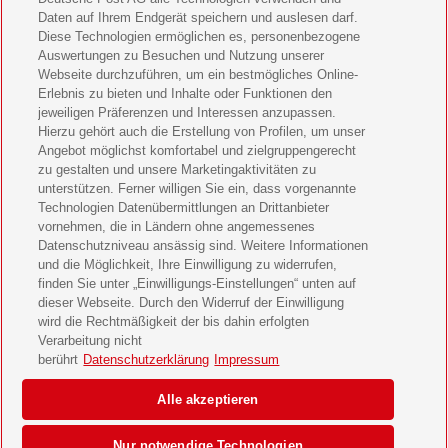
Bild der Frau Geschenkabo verschenken
Daten auf Ihrem Endgerät speichern und auslesen darf.
Diese Technologien ermöglichen es, personenbezogene
11 Freunde Geschenkabo verschenken
Auswertungen zu Besuchen und Nutzung unserer
Webseite durchzuführen, um ein bestmögliches Online-
LEGO Ninjago Magazin Geschenkabo verschenken
Erlebnis zu bieten und Inhalte oder Funktionen den
jeweiligen Präferenzen und Interessen anzupassen.
Hierzu gehört auch die Erstellung von Profilen, um unser
Brigitte Geschenkabo verschenken
Angebot möglichst komfortabel und zielgruppengerecht
zu gestalten und unsere Marketingaktivitäten zu
GEOlino Geschenkabo verschenken
unterstützen. Ferner willigen Sie ein, dass vorgenannte
Technologien Datenübermittlungen an Drittanbieter
Stern Crime Geschenkabo verschenken
vornehmen, die in Ländern ohne angemessenes
Datenschutzniveau ansässig sind. Weitere Informationen
Welt der Wunder Geschenkabo verschenken
und die Möglichkeit, Ihre Einwilligung zu widerrufen,
finden Sie unter „Einwilligungs-Einstellungen“ unten auf
GEO Geschenkabo verschenken
dieser Webseite. Durch den Widerruf der Einwilligung
wird die Rechtmäßigkeit der bis dahin erfolgten
Verarbeitung nicht
berührt
Datenschutzerklärung
Impressum
AGB
Impressum
Datenschutz & Cookies
Alle akzeptieren
Einwilligungs-Einstellungen
Barrierefreiheit
Nur notwendige Technologien