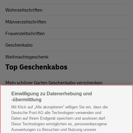
Wohnzeitschriften
Männerzeitschriften
Frauenzeitschriften
Geschenkabo
Weihnachtsgeschenk
Top Geschenkabos
Mein schöner Garten Geschenkabo verschenken
Einwilligung zu Datenerhebung und
Wohnen & Garten Geschenkabo verschenken
-übermittlung
Mein schönes Land Geschenkabo verschenken
Mit Klick auf „Alle akzeptieren” willigen Sie ein, dass die
Deutsche Post AG alle Technologien verwenden und
Bild der Frau Geschenkabo verschenken
Daten auf Ihrem Endgerät speichern und auslesen darf.
Diese Technologien ermöglichen es, personenbezogene
11 Freunde Geschenkabo verschenken
Auswertungen zu Besuchen und Nutzung unserer