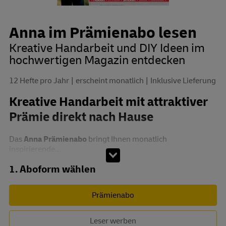
Anna im Prämienabo lesen
Kreative Handarbeit und DIY Ideen im
hochwertigen Magazin entdecken
12 Hefte pro Jahr
erscheint monatlich
Inklusive Lieferung
Kreative Handarbeit mit attraktiver
Prämie direkt nach Hause
Das
Anna Prämienabo
bringt Ihnen monatlich
inspirierende...
Abo zusammenstellen
1. Aboform wählen
Prämienabo
Leser werben