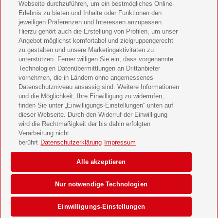
Webseite durchzuführen, um ein bestmögliches Online-
LEGO Ninjago Magazin Geschenkabo verschenken
Erlebnis zu bieten und Inhalte oder Funktionen den
jeweiligen Präferenzen und Interessen anzupassen.
Hierzu gehört auch die Erstellung von Profilen, um unser
Brigitte Geschenkabo verschenken
Angebot möglichst komfortabel und zielgruppengerecht
zu gestalten und unsere Marketingaktivitäten zu
GEOlino Geschenkabo verschenken
unterstützen. Ferner willigen Sie ein, dass vorgenannte
Technologien Datenübermittlungen an Drittanbieter
Stern Crime Geschenkabo verschenken
vornehmen, die in Ländern ohne angemessenes
Datenschutzniveau ansässig sind. Weitere Informationen
Welt der Wunder Geschenkabo verschenken
und die Möglichkeit, Ihre Einwilligung zu widerrufen,
finden Sie unter „Einwilligungs-Einstellungen“ unten auf
GEO Geschenkabo verschenken
dieser Webseite. Durch den Widerruf der Einwilligung
wird die Rechtmäßigkeit der bis dahin erfolgten
Verarbeitung nicht
berührt
Datenschutzerklärung
Impressum
AGB
Impressum
Datenschutz & Cookies
Alle akzeptieren
Einwilligungs-Einstellungen
Barrierefreiheit
Nur notwendige Technologien
© 2026 Deutsche Post AG
Einwilligungs-Einstellungen