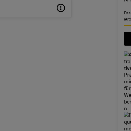
Das
aut