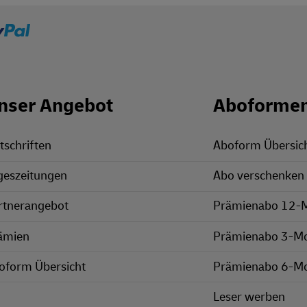
nser Angebot
Aboforme
tschriften
Aboform Übersic
geszeitungen
Abo verschenken
rtnerangebot
Prämienabo 12-
ämien
Prämienabo 3-M
oform Übersicht
Prämienabo 6-M
Leser werben