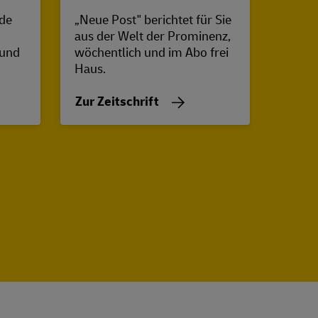
de
„Neue Post" berichtet für Sie
Raus a
aus der Welt der Prominenz,
Für F
 und
wöchentlich und im Abo frei
bring
Haus.
Theme
Beauty
Zur Zeitschrift
Zur Z