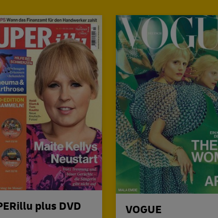
ERillu plus DVD
VOGUE