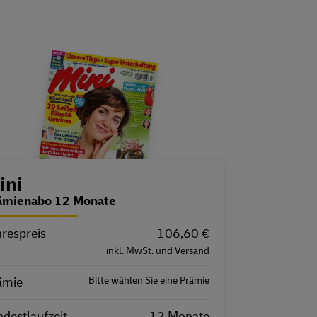
estellübersicht
ini
ämienabo 12 Monate
hrespreis
igenschaft
Wert
106,60 €
inkl. MwSt. und Versand
ämie
Bitte wählen Sie eine Prämie
destlaufzeit
12 Monate