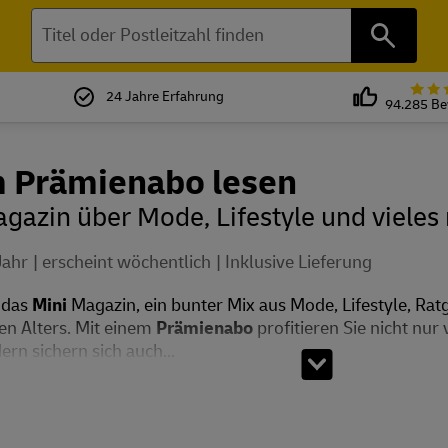
Suchen
24 Jahre Erfahrung
94.285 B
m Prämienabo lesen
gazin über Mode, Lifestyle und viele
Jahr
erscheint wöchentlich
Inklusive Lieferung
 das
Mini
Magazin, ein bunter Mix aus Mode, Lifestyle, Ra
en Alters. Mit einem
Prämienabo
profitieren Sie nicht nur
rn sichern sich auch...