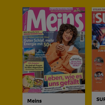
SUP
Meins