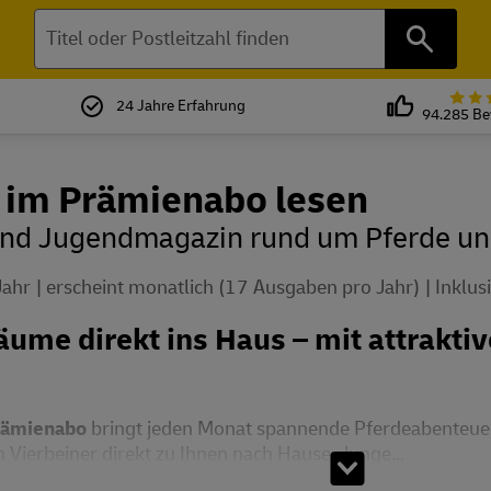
Suchen
24 Jahre Erfahrung
94.285 B
im Prämienabo lesen
und Jugendmagazin rund um Pferde un
Jahr
erscheint monatlich (17 Ausgaben pro Jahr)
Inklus
äume direkt ins Haus – mit attrakti
rämienabo
bringt jeden Monat spannende Pferdeabenteuer
 Vierbeiner direkt zu Ihnen nach Hause. Junge...