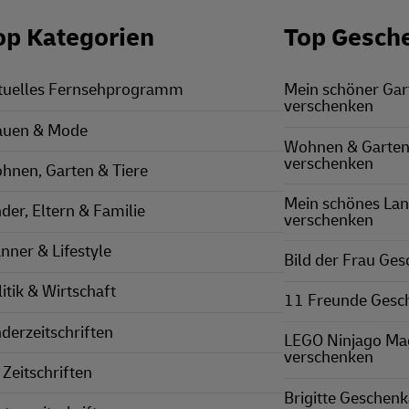
op Kategorien
Top Gesch
tuelles Fernsehprogramm
Mein schöner Ga
verschenken
auen & Mode
Wohnen & Garten
verschenken
hnen, Garten & Tiere
Mein schönes La
nder, Eltern & Familie
verschenken
nner & Lifestyle
Bild der Frau Ge
itik & Wirtschaft
11 Freunde Gesc
nderzeitschriften
LEGO Ninjago Ma
verschenken
 Zeitschriften
Brigitte Geschen