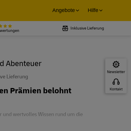
Angebote
Hilfe
Bewertet mit 5 von 5 Sternen bei
Inklusive Lieferung
ewertungen
d Abenteuer
Newsletter
ive Lieferung
ven Prämien belohnt
Kontakt
 und wertvolles Wissen rund um die