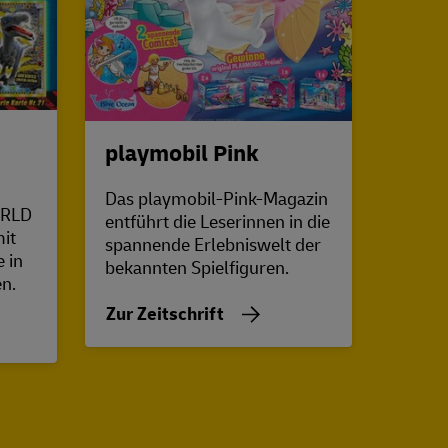
playmobil Pink
WAS
Mag
Das playmobil-Pink-Magazin
ORLD
entführt die Leserinnen in die
WAS I
it
spannende Erlebniswelt der
 in
bekannten Spielfiguren.
Zur Z
en.
Zur Zeitschrift