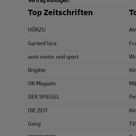
Vertrag kündigen
Top Zeitschriften
T
HÖRZU
Ak
GartenFlora
Fr
auto motor und sport
Wo
Brigitte
Ki
OK Magazin
Mä
DER SPIEGEL
Pol
DIE ZEIT
Ki
Gong
TV