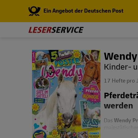
Ein Angebot der Deutschen Post
Wendy 
Kinder- 
17 Hefte pro 
Pferdetr
werden
Das
Wendy P
majestätischen