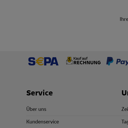
Ihr
Footer Links
Service
U
Über uns
Zei
Kundenservice
Ta