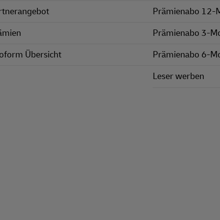
rtnerangebot
Prämienabo 12-
ämien
Prämienabo 3-M
oform Übersicht
Prämienabo 6-M
Leser werben