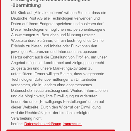
Wohnen & Garten Geschenkabo verschenken
-übermittlung
Mein schönes Land Geschenkabo verschenken
Mit Klick auf „Alle akzeptieren” willigen Sie ein, dass die
Deutsche Post AG alle Technologien verwenden und
Bild der Frau Geschenkabo verschenken
Daten auf Ihrem Endgerät speichern und auslesen darf.
Diese Technologien ermöglichen es, personenbezogene
11 Freunde Geschenkabo verschenken
Auswertungen zu Besuchen und Nutzung unserer
Webseite durchzuführen, um ein bestmögliches Online-
LEGO Ninjago Magazin Geschenkabo verschenken
Erlebnis zu bieten und Inhalte oder Funktionen den
jeweiligen Präferenzen und Interessen anzupassen.
Hierzu gehört auch die Erstellung von Profilen, um unser
Brigitte Geschenkabo verschenken
Angebot möglichst komfortabel und zielgruppengerecht
zu gestalten und unsere Marketingaktivitäten zu
GEOlino Geschenkabo verschenken
unterstützen. Ferner willigen Sie ein, dass vorgenannte
Technologien Datenübermittlungen an Drittanbieter
Stern Crime Geschenkabo verschenken
vornehmen, die in Ländern ohne angemessenes
Datenschutzniveau ansässig sind. Weitere Informationen
Welt der Wunder Geschenkabo verschenken
und die Möglichkeit, Ihre Einwilligung zu widerrufen,
finden Sie unter „Einwilligungs-Einstellungen“ unten auf
GEO Geschenkabo verschenken
dieser Webseite. Durch den Widerruf der Einwilligung
wird die Rechtmäßigkeit der bis dahin erfolgten
Verarbeitung nicht
berührt
Datenschutzerklärung
Impressum