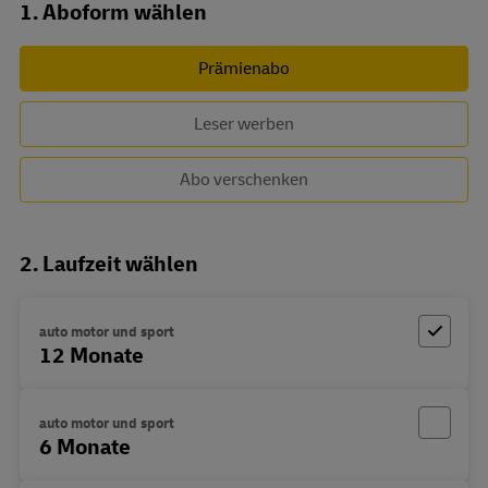
Abo zusammenstellen
1. Aboform wählen
Prämienabo
Leser werben
Abo verschenken
2. Laufzeit wählen
auto motor und sport
12 Monate
auto motor und sport
6 Monate