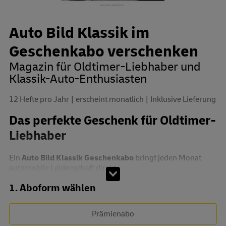
Auto Bild Klassik im
Geschenkabo verschenken
Magazin für Oldtimer-Liebhaber und
Klassik-Auto-Enthusiasten
12 Hefte pro Jahr
erscheint monatlich
Inklusive Lieferung
Das perfekte Geschenk für Oldtimer-
Liebhaber
Ein
Auto Bild Klassik Geschenkabo
bringt jeden Monat
automobile Leidenschaft direkt...
Abo zusammenstellen
1. Aboform wählen
Prämienabo