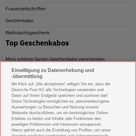
Frauenzeitschriften
Geschenkabo
Weihnachtsgeschenk
Top Geschenkabos
Mein schöner Garten Geschenkabo verschenken
Einwilligung zu Datenerhebung und
Wohnen & Garten Geschenkabo verschenken
-übermittlung
Mein schönes Land Geschenkabo verschenken
Mit Klick auf „Alle akzeptieren” willigen Sie ein, dass die
Deutsche Post AG alle Technologien verwenden und
Bild der Frau Geschenkabo verschenken
Daten auf Ihrem Endgerät speichern und auslesen darf.
Diese Technologien ermöglichen es, personenbezogene
11 Freunde Geschenkabo verschenken
Auswertungen zu Besuchen und Nutzung unserer
Webseite durchzuführen, um ein bestmögliches Online-
LEGO Ninjago Magazin Geschenkabo verschenken
Erlebnis zu bieten und Inhalte oder Funktionen den
jeweiligen Präferenzen und Interessen anzupassen.
Hierzu gehört auch die Erstellung von Profilen, um unser
Brigitte Geschenkabo verschenken
Angebot möglichst komfortabel und zielgruppengerecht