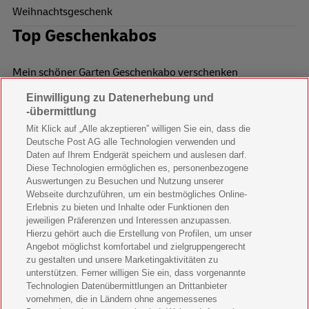
Weihnachtsgeschenk
Top Geschenkabos
Mein schöner Garten Geschenkabo verschenken
Einwilligung zu Datenerhebung und
Wohnen & Garten Geschenkabo verschenken
-übermittlung
Mein schönes Land Geschenkabo verschenken
Mit Klick auf „Alle akzeptieren” willigen Sie ein, dass die
Deutsche Post AG alle Technologien verwenden und
Bild der Frau Geschenkabo verschenken
Daten auf Ihrem Endgerät speichern und auslesen darf.
Diese Technologien ermöglichen es, personenbezogene
11 Freunde Geschenkabo verschenken
Auswertungen zu Besuchen und Nutzung unserer
Webseite durchzuführen, um ein bestmögliches Online-
LEGO Ninjago Magazin Geschenkabo verschenken
Erlebnis zu bieten und Inhalte oder Funktionen den
jeweiligen Präferenzen und Interessen anzupassen.
Hierzu gehört auch die Erstellung von Profilen, um unser
Brigitte Geschenkabo verschenken
Angebot möglichst komfortabel und zielgruppengerecht
zu gestalten und unsere Marketingaktivitäten zu
GEOlino Geschenkabo verschenken
unterstützen. Ferner willigen Sie ein, dass vorgenannte
Technologien Datenübermittlungen an Drittanbieter
Stern Crime Geschenkabo verschenken
vornehmen, die in Ländern ohne angemessenes