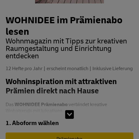
WOHNIDEE im Prämienabo
lesen
Wohnmagazin mit Tipps zur kreativen
Raumgestaltung und Einrichtung
entdecken
12 Hefte pro Jahr
erscheint monatlich
Inklusive Lieferung
Wohninspiration mit attraktiven
Prämien direkt nach Hause
Das
WOHNIDEE Prämienabo
verbindet kreative
Wohntrends mit lukrativen...
Abo zusammenstellen
1. Aboform wählen
Prämienabo