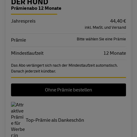
Bestellübersicht
DER HUND
Prämienabo 12 Monate
Jahrespreis
Eigenschaft
Wert
44,40 €
inkl. MwSt. und Versand
Bitte wählen Sie eine Prämie
Prämie
Mindestlaufzeit
12 Monate
Das Abo verlängert sich nach der Mindestlaufzeit automatisch.
Danach jederzeit kündbar.
Ohne Prämie bestellen
Top-Prämie als Dankeschön