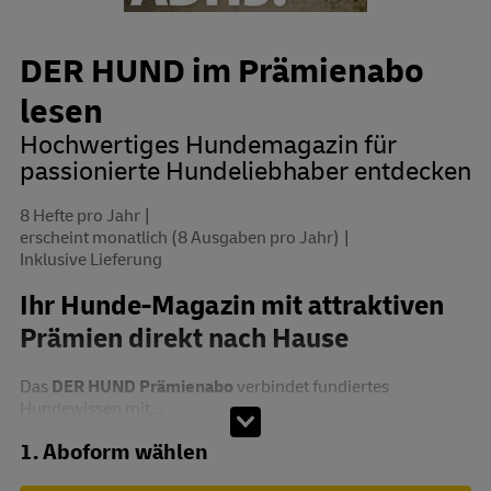
DER HUND im Prämienabo
lesen
Hochwertiges Hundemagazin für
passionierte Hundeliebhaber entdecken
8 Hefte pro Jahr
erscheint monatlich (8 Ausgaben pro Jahr)
Inklusive Lieferung
Ihr Hunde-Magazin mit attraktiven
Prämien direkt nach Hause
Das
DER HUND Prämienabo
verbindet fundiertes
Hundewissen mit...
Abo zusammenstellen
1. Aboform wählen