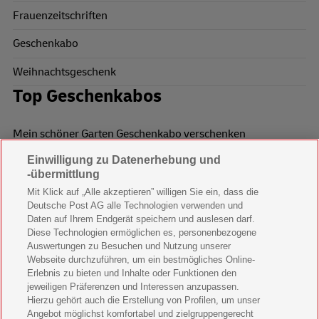
Frauenzeitschriften
Geschenkabo
Weihnachtsgeschenk
Top Geschenkabos
Mein schöner Garten Geschenkabo verschenken
Einwilligung zu Datenerhebung und
Wohnen & Garten Geschenkabo verschenken
-übermittlung
Mein schönes Land Geschenkabo verschenken
Mit Klick auf „Alle akzeptieren” willigen Sie ein, dass die
Deutsche Post AG alle Technologien verwenden und
Bild der Frau Geschenkabo verschenken
Daten auf Ihrem Endgerät speichern und auslesen darf.
Diese Technologien ermöglichen es, personenbezogene
11 Freunde Geschenkabo verschenken
Auswertungen zu Besuchen und Nutzung unserer
Webseite durchzuführen, um ein bestmögliches Online-
LEGO Ninjago Magazin Geschenkabo verschenken
Erlebnis zu bieten und Inhalte oder Funktionen den
jeweiligen Präferenzen und Interessen anzupassen.
Hierzu gehört auch die Erstellung von Profilen, um unser
Brigitte Geschenkabo verschenken
Angebot möglichst komfortabel und zielgruppengerecht