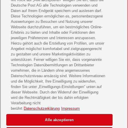
Deutsche Post AG alle Technologien verwenden und
Bild der Frau Geschenkabo verschenken
Daten auf Ihrem Endgerät speichern und auslesen darf.
Diese Technologien ermöglichen es, personenbezogene
11 Freunde Geschenkabo verschenken
Auswertungen zu Besuchen und Nutzung unserer
Webseite durchzuführen, um ein bestmögliches Online-
LEGO Ninjago Magazin Geschenkabo verschenken
Erlebnis zu bieten und Inhalte oder Funktionen den
jeweiligen Präferenzen und Interessen anzupassen.
Hierzu gehört auch die Erstellung von Profilen, um unser
Brigitte Geschenkabo verschenken
Angebot möglichst komfortabel und zielgruppengerecht
zu gestalten und unsere Marketingaktivitäten zu
GEOlino Geschenkabo verschenken
unterstützen. Ferner willigen Sie ein, dass vorgenannte
Technologien Datenübermittlungen an Drittanbieter
Stern Crime Geschenkabo verschenken
vornehmen, die in Ländern ohne angemessenes
Datenschutzniveau ansässig sind. Weitere Informationen
Welt der Wunder Geschenkabo verschenken
und die Möglichkeit, Ihre Einwilligung zu widerrufen,
finden Sie unter „Einwilligungs-Einstellungen“ unten auf
GEO Geschenkabo verschenken
dieser Webseite. Durch den Widerruf der Einwilligung
wird die Rechtmäßigkeit der bis dahin erfolgten
Verarbeitung nicht
berührt
Datenschutzerklärung
Impressum
AGB
Impressum
Datenschutz & Cookies
Alle akzeptieren