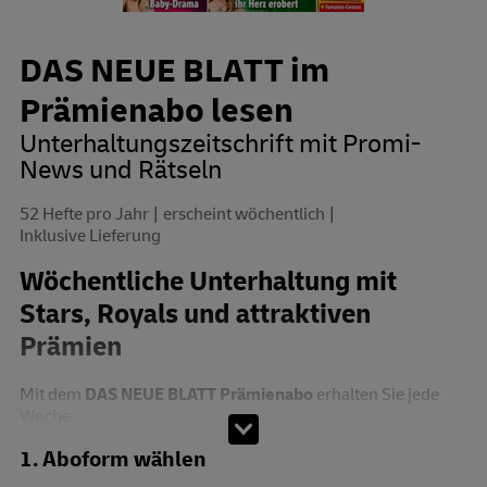
DAS NEUE BLATT im
Prämienabo lesen
Unterhaltungszeitschrift mit Promi-
News und Rätseln
52 Hefte pro Jahr
erscheint wöchentlich
Inklusive Lieferung
Wöchentliche Unterhaltung mit
Stars, Royals und attraktiven
Prämien
Mit dem
DAS NEUE BLATT Prämienabo
erhalten Sie jede
Woche...
Abo zusammenstellen
1. Aboform wählen