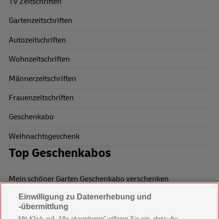
TV Zeitschriften
Gartenzeitschriften
Autozeitschriften
Wohnzeitschriften
Männerzeitschriften
Frauenzeitschriften
Geschenkabo
Weihnachtsgeschenk
Top Geschenkabos
Mein schöner Garten Geschenkabo verschenken
Einwilligung zu Datenerhebung und
Wohnen & Garten Geschenkabo verschenken
-übermittlung
Mein schönes Land Geschenkabo verschenken
Mit Klick auf „Alle akzeptieren” willigen Sie ein, dass die