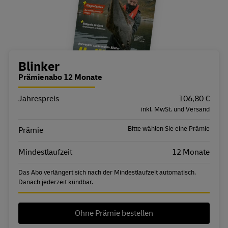
Bestellübersicht
Blinker
Prämienabo 12 Monate
Jahrespreis
Eigenschaft
Wert
106,80 €
inkl. MwSt. und Versand
Bitte wählen Sie eine Prämie
Prämie
Mindestlaufzeit
12 Monate
Das Abo verlängert sich nach der Mindestlaufzeit automatisch.
Danach jederzeit kündbar.
Ohne Prämie bestellen