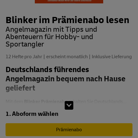
Blinker im Prämienabo lesen
Angelmagazin mit Tipps und
Abenteuern für Hobby- und
Sportangler
12 Hefte pro Jahr
erscheint monatlich
Inklusive Lieferung
Deutschlands führendes
Angelmagazin bequem nach Hause
geliefert
Mit dem
Blinker Prämienabo
erhalten Sie Deutschlands...
Abo zusammenstellen
1. Aboform wählen
Prämienabo