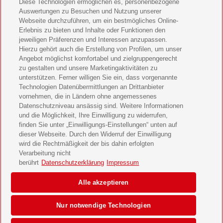
Diese Technologien ermöglichen es, personenbezogene
11 Freunde Geschenkabo verschenken
Auswertungen zu Besuchen und Nutzung unserer
Webseite durchzuführen, um ein bestmögliches Online-
LEGO Ninjago Magazin Geschenkabo verschenken
Erlebnis zu bieten und Inhalte oder Funktionen den
jeweiligen Präferenzen und Interessen anzupassen.
Hierzu gehört auch die Erstellung von Profilen, um unser
Brigitte Geschenkabo verschenken
Angebot möglichst komfortabel und zielgruppengerecht
zu gestalten und unsere Marketingaktivitäten zu
GEOlino Geschenkabo verschenken
unterstützen. Ferner willigen Sie ein, dass vorgenannte
Technologien Datenübermittlungen an Drittanbieter
Stern Crime Geschenkabo verschenken
vornehmen, die in Ländern ohne angemessenes
Datenschutzniveau ansässig sind. Weitere Informationen
Welt der Wunder Geschenkabo verschenken
und die Möglichkeit, Ihre Einwilligung zu widerrufen,
finden Sie unter „Einwilligungs-Einstellungen“ unten auf
GEO Geschenkabo verschenken
dieser Webseite. Durch den Widerruf der Einwilligung
wird die Rechtmäßigkeit der bis dahin erfolgten
Verarbeitung nicht
berührt
Datenschutzerklärung
Impressum
AGB
Impressum
Datenschutz & Cookies
Alle akzeptieren
Einwilligungs-Einstellungen
Barrierefreiheit
Nur notwendige Technologien