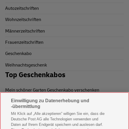
Autozeitschriften
Wohnzeitschriften
Männerzeitschriften
Frauenzeitschriften
Geschenkabo
Weihnachtsgeschenk
Top Geschenkabos
Mein schöner Garten Geschenkabo verschenken
Einwilligung zu Datenerhebung und
Wohnen & Garten Geschenkabo verschenken
-übermittlung
Mein schönes Land Geschenkabo verschenken
Mit Klick auf „Alle akzeptieren” willigen Sie ein, dass die
Deutsche Post AG alle Technologien verwenden und
Bild der Frau Geschenkabo verschenken
Daten auf Ihrem Endgerät speichern und auslesen darf.