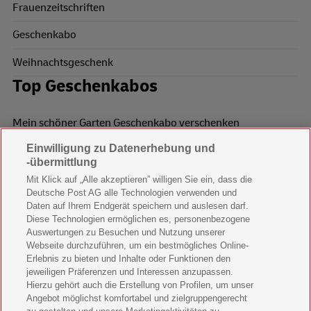
Frauenzeitschriften
Geschenkabo
Weihnachtsgeschenk
Top Geschenkabos
Mein schöner Garten Geschenkabo verschenken
Einwilligung zu Datenerhebung und
Wohnen & Garten Geschenkabo verschenken
-übermittlung
Mein schönes Land Geschenkabo verschenken
Mit Klick auf „Alle akzeptieren” willigen Sie ein, dass die
Deutsche Post AG alle Technologien verwenden und
Bild der Frau Geschenkabo verschenken
Daten auf Ihrem Endgerät speichern und auslesen darf.
Diese Technologien ermöglichen es, personenbezogene
11 Freunde Geschenkabo verschenken
Auswertungen zu Besuchen und Nutzung unserer
Webseite durchzuführen, um ein bestmögliches Online-
LEGO Ninjago Magazin Geschenkabo verschenken
Erlebnis zu bieten und Inhalte oder Funktionen den
jeweiligen Präferenzen und Interessen anzupassen.
Hierzu gehört auch die Erstellung von Profilen, um unser
Brigitte Geschenkabo verschenken
Angebot möglichst komfortabel und zielgruppengerecht