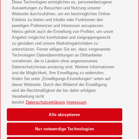
Diese Technologien ermöglichen es, personenbezogene
11 Freunde Geschenkabo verschenken
Auswertungen zu Besuchen und Nutzung unserer
Webseite durchzuführen, um ein bestmögliches Online-
LEGO Ninjago Magazin Geschenkabo verschenken
Erlebnis zu bieten und Inhalte oder Funktionen den
jeweiligen Präferenzen und Interessen anzupassen.
Hierzu gehört auch die Erstellung von Profilen, um unser
Brigitte Geschenkabo verschenken
Angebot möglichst komfortabel und zielgruppengerecht
zu gestalten und unsere Marketingaktivitäten zu
GEOlino Geschenkabo verschenken
unterstützen. Ferner willigen Sie ein, dass vorgenannte
Technologien Datenübermittlungen an Drittanbieter
Stern Crime Geschenkabo verschenken
vornehmen, die in Ländern ohne angemessenes
Datenschutzniveau ansässig sind. Weitere Informationen
Welt der Wunder Geschenkabo verschenken
und die Möglichkeit, Ihre Einwilligung zu widerrufen,
finden Sie unter „Einwilligungs-Einstellungen“ unten auf
GEO Geschenkabo verschenken
dieser Webseite. Durch den Widerruf der Einwilligung
wird die Rechtmäßigkeit der bis dahin erfolgten
Verarbeitung nicht
berührt
Datenschutzerklärung
Impressum
AGB
Impressum
Datenschutz & Cookies
Alle akzeptieren
Einwilligungs-Einstellungen
Barrierefreiheit
Nur notwendige Technologien