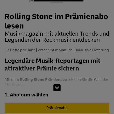
Rolling Stone im Prämienabo
lesen
Musikmagazin mit aktuellen Trends und
Legenden der Rockmusik entdecken
12 Hefte pro Jahr
erscheint monatlich
Inklusive Lieferung
Legendäre Musik-Reportagen mit
attraktiver Prämie sichern
Mit dem
Rolling Stone Prämienabo
erleben Sie die Welt der
Musik aus...
Abo zusammenstellen
1. Aboform wählen
Prämienabo