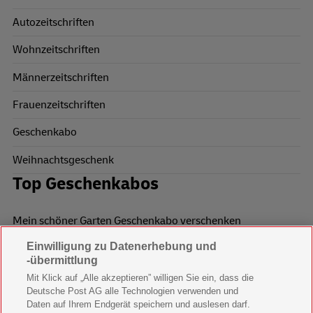
Autozeitschriften
Wohnzeitschriften
Männerzeitschriften
Frauenzeitschriften
Geschenkabo
Weihnachtsgeschenk
Top Geschenkabos
Mein schöner Garten Geschenkabo verschenken
Einwilligung zu Datenerhebung und
Wohnen & Garten Geschenkabo verschenken
-übermittlung
Mein schönes Land Geschenkabo verschenken
Mit Klick auf „Alle akzeptieren” willigen Sie ein, dass die
Deutsche Post AG alle Technologien verwenden und
Bild der Frau Geschenkabo verschenken
Daten auf Ihrem Endgerät speichern und auslesen darf.