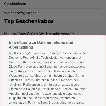
Geschenkabo
Weihnachtsgeschenk
Top Geschenkabos
Mein schöner Garten Geschenkabo verschenken
Einwilligung zu Datenerhebung und
Wohnen & Garten Geschenkabo verschenken
-übermittlung
Mein schönes Land Geschenkabo verschenken
Mit Klick auf „Alle akzeptieren” willigen Sie ein, dass die
Deutsche Post AG alle Technologien verwenden und
Bild der Frau Geschenkabo verschenken
Daten auf Ihrem Endgerät speichern und auslesen darf.
Diese Technologien ermöglichen es, personenbezogene
11 Freunde Geschenkabo verschenken
Auswertungen zu Besuchen und Nutzung unserer
Webseite durchzuführen, um ein bestmögliches Online-
LEGO Ninjago Magazin Geschenkabo verschenken
Erlebnis zu bieten und Inhalte oder Funktionen den
jeweiligen Präferenzen und Interessen anzupassen.
Hierzu gehört auch die Erstellung von Profilen, um unser
Brigitte Geschenkabo verschenken
Angebot möglichst komfortabel und zielgruppengerecht
zu gestalten und unsere Marketingaktivitäten zu
GEOlino Geschenkabo verschenken
unterstützen. Ferner willigen Sie ein, dass vorgenannte