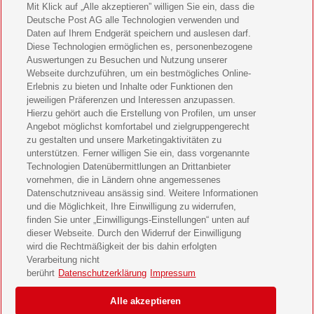
Mein schönes Land Geschenkabo verschenken
Mit Klick auf „Alle akzeptieren” willigen Sie ein, dass die
Deutsche Post AG alle Technologien verwenden und
Bild der Frau Geschenkabo verschenken
Daten auf Ihrem Endgerät speichern und auslesen darf.
Diese Technologien ermöglichen es, personenbezogene
11 Freunde Geschenkabo verschenken
Auswertungen zu Besuchen und Nutzung unserer
Webseite durchzuführen, um ein bestmögliches Online-
LEGO Ninjago Magazin Geschenkabo verschenken
Erlebnis zu bieten und Inhalte oder Funktionen den
jeweiligen Präferenzen und Interessen anzupassen.
Hierzu gehört auch die Erstellung von Profilen, um unser
Brigitte Geschenkabo verschenken
Angebot möglichst komfortabel und zielgruppengerecht
zu gestalten und unsere Marketingaktivitäten zu
GEOlino Geschenkabo verschenken
unterstützen. Ferner willigen Sie ein, dass vorgenannte
Technologien Datenübermittlungen an Drittanbieter
Stern Crime Geschenkabo verschenken
vornehmen, die in Ländern ohne angemessenes
Datenschutzniveau ansässig sind. Weitere Informationen
Welt der Wunder Geschenkabo verschenken
und die Möglichkeit, Ihre Einwilligung zu widerrufen,
finden Sie unter „Einwilligungs-Einstellungen“ unten auf
GEO Geschenkabo verschenken
dieser Webseite. Durch den Widerruf der Einwilligung
wird die Rechtmäßigkeit der bis dahin erfolgten
Verarbeitung nicht
berührt
Datenschutzerklärung
Impressum
AGB
Impressum
Datenschutz & Cookies
Alle akzeptieren