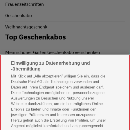
Frauenzeitschriften
Geschenkabo
Weihnachtsgeschenk
Top Geschenkabos
Mein schöner Garten Geschenkabo verschenken
Einwilligung zu Datenerhebung und
Wohnen & Garten Geschenkabo verschenken
-übermittlung
Mein schönes Land Geschenkabo verschenken
Mit Klick auf „Alle akzeptieren” willigen Sie ein, dass die
Deutsche Post AG alle Technologien verwenden und
Bild der Frau Geschenkabo verschenken
Daten auf Ihrem Endgerät speichern und auslesen darf.
Diese Technologien ermöglichen es, personenbezogene
11 Freunde Geschenkabo verschenken
Auswertungen zu Besuchen und Nutzung unserer
Webseite durchzuführen, um ein bestmögliches Online-
LEGO Ninjago Magazin Geschenkabo verschenken
Erlebnis zu bieten und Inhalte oder Funktionen den
jeweiligen Präferenzen und Interessen anzupassen.
Hierzu gehört auch die Erstellung von Profilen, um unser
Brigitte Geschenkabo verschenken
Angebot möglichst komfortabel und zielgruppengerecht