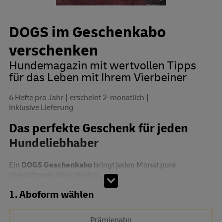
DOGS im Geschenkabo
verschenken
Hundemagazin mit wertvollen Tipps
für das Leben mit Ihrem Vierbeiner
6 Hefte pro Jahr
erscheint 2-monatlich
Inklusive Lieferung
Das perfekte Geschenk für jeden
Hundeliebhaber
Ein
DOGS Geschenkabo
bringt jeden Monat pure
Hundefreude direkt in den...
Abo zusammenstellen
1. Aboform wählen
Prämienabo