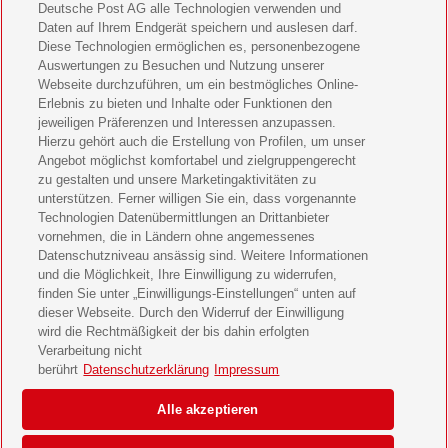
Deutsche Post AG alle Technologien verwenden und
Bild der Frau Geschenkabo verschenken
Daten auf Ihrem Endgerät speichern und auslesen darf.
Diese Technologien ermöglichen es, personenbezogene
11 Freunde Geschenkabo verschenken
Auswertungen zu Besuchen und Nutzung unserer
Webseite durchzuführen, um ein bestmögliches Online-
LEGO Ninjago Magazin Geschenkabo verschenken
Erlebnis zu bieten und Inhalte oder Funktionen den
jeweiligen Präferenzen und Interessen anzupassen.
Hierzu gehört auch die Erstellung von Profilen, um unser
Brigitte Geschenkabo verschenken
Angebot möglichst komfortabel und zielgruppengerecht
zu gestalten und unsere Marketingaktivitäten zu
GEOlino Geschenkabo verschenken
unterstützen. Ferner willigen Sie ein, dass vorgenannte
Technologien Datenübermittlungen an Drittanbieter
Stern Crime Geschenkabo verschenken
vornehmen, die in Ländern ohne angemessenes
Datenschutzniveau ansässig sind. Weitere Informationen
Welt der Wunder Geschenkabo verschenken
und die Möglichkeit, Ihre Einwilligung zu widerrufen,
finden Sie unter „Einwilligungs-Einstellungen“ unten auf
GEO Geschenkabo verschenken
dieser Webseite. Durch den Widerruf der Einwilligung
wird die Rechtmäßigkeit der bis dahin erfolgten
Verarbeitung nicht
berührt
Datenschutzerklärung
Impressum
AGB
Impressum
Datenschutz & Cookies
Alle akzeptieren
Einwilligungs-Einstellungen
Barrierefreiheit