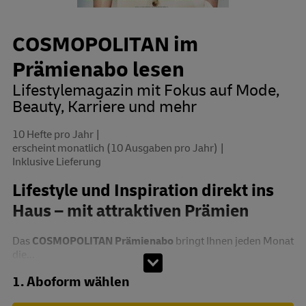
COSMOPOLITAN im
Prämienabo lesen
Lifestylemagazin mit Fokus auf Mode,
Beauty, Karriere und mehr
10 Hefte pro Jahr
erscheint monatlich (10 Ausgaben pro Jahr)
Inklusive Lieferung
Lifestyle und Inspiration direkt ins
Haus – mit attraktiven Prämien
Das
COSMOPOLITAN Prämienabo
bringt Ihnen jeden Monat
die...
Abo zusammenstellen
1. Aboform wählen