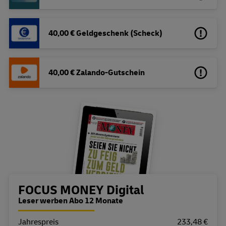
40,00 € Geldgeschenk (Scheck)
40,00 € Zalando-Gutschein
Bestellübersicht
FOCUS MONEY Digital
Leser werben Abo 12 Monate
Jahrespreis
Eigenschaft
Wert
233,48 €