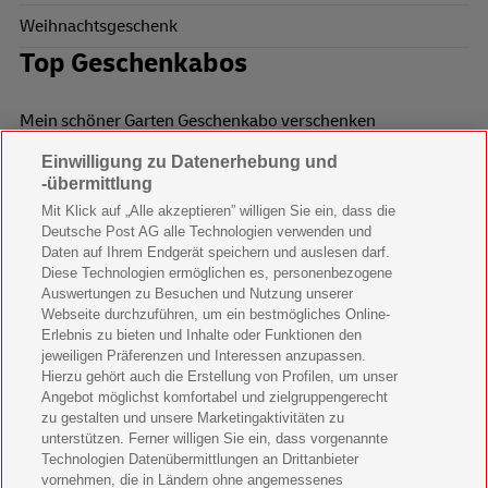
Weihnachtsgeschenk
Top Geschenkabos
Mein schöner Garten Geschenkabo verschenken
Einwilligung zu Datenerhebung und
Wohnen & Garten Geschenkabo verschenken
-übermittlung
Mein schönes Land Geschenkabo verschenken
Mit Klick auf „Alle akzeptieren” willigen Sie ein, dass die
Deutsche Post AG alle Technologien verwenden und
Bild der Frau Geschenkabo verschenken
Daten auf Ihrem Endgerät speichern und auslesen darf.
Diese Technologien ermöglichen es, personenbezogene
11 Freunde Geschenkabo verschenken
Auswertungen zu Besuchen und Nutzung unserer
Webseite durchzuführen, um ein bestmögliches Online-
LEGO Ninjago Magazin Geschenkabo verschenken
Erlebnis zu bieten und Inhalte oder Funktionen den
jeweiligen Präferenzen und Interessen anzupassen.
Brigitte Geschenkabo verschenken
Hierzu gehört auch die Erstellung von Profilen, um unser
Angebot möglichst komfortabel und zielgruppengerecht
zu gestalten und unsere Marketingaktivitäten zu
GEOlino Geschenkabo verschenken
unterstützen. Ferner willigen Sie ein, dass vorgenannte
Technologien Datenübermittlungen an Drittanbieter
Stern Crime Geschenkabo verschenken
vornehmen, die in Ländern ohne angemessenes