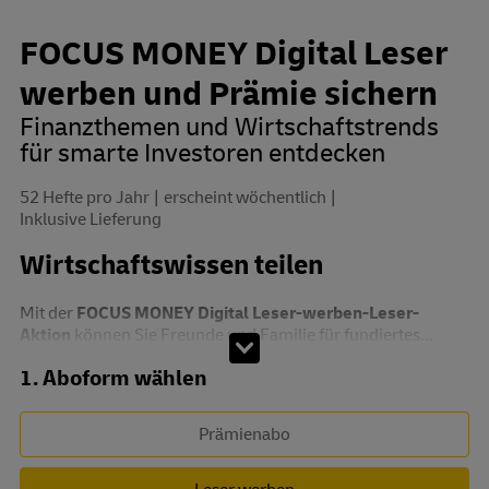
FOCUS MONEY Digital Leser
werben und Prämie sichern
Finanzthemen und Wirtschaftstrends
für smarte Investoren entdecken
52 Hefte pro Jahr
erscheint wöchentlich
Inklusive Lieferung
Wirtschaftswissen teilen
Mit der
FOCUS MONEY Digital Leser-werben-Leser-
Aktion
können Sie Freunde und Familie für fundiertes...
Abo zusammenstellen
1. Aboform wählen
Prämienabo