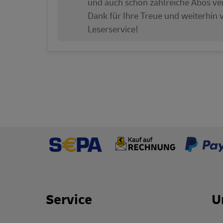
und auch schon zahlreiche Abos ve
Dank für Ihre Treue und weiterhin 
Leserservice!
Footer Links
Service
U