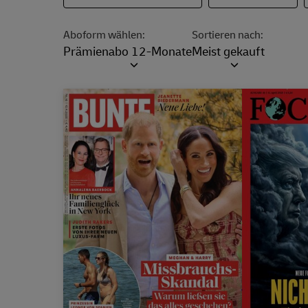
Aboform wählen:
Sortieren nach:
Prämienabo 12-Monate
Meist gekauft
Dropdown öff
Jahrespreis
Eigenschaft
Wert
184,97 €
Jahrespre
Eigenscha