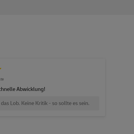
te
08.10.
 Schnelle Abwicklung!
Gut 
werd
das Lob. Keine Kritik - so sollte es sein.