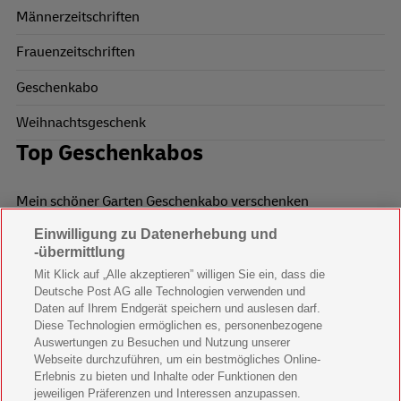
Männerzeitschriften
Frauenzeitschriften
Geschenkabo
Weihnachtsgeschenk
Top Geschenkabos
Mein schöner Garten Geschenkabo verschenken
Einwilligung zu Datenerhebung und
Wohnen & Garten Geschenkabo verschenken
-übermittlung
Mein schönes Land Geschenkabo verschenken
Mit Klick auf „Alle akzeptieren” willigen Sie ein, dass die
Deutsche Post AG alle Technologien verwenden und
Bild der Frau Geschenkabo verschenken
Daten auf Ihrem Endgerät speichern und auslesen darf.
Diese Technologien ermöglichen es, personenbezogene
11 Freunde Geschenkabo verschenken
Auswertungen zu Besuchen und Nutzung unserer
Webseite durchzuführen, um ein bestmögliches Online-
LEGO Ninjago Magazin Geschenkabo verschenken
Erlebnis zu bieten und Inhalte oder Funktionen den
jeweiligen Präferenzen und Interessen anzupassen.