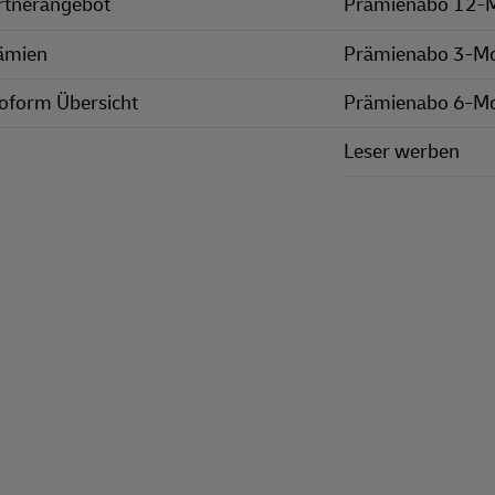
rtnerangebot
Prämienabo 12-
ämien
Prämienabo 3-M
oform Übersicht
Prämienabo 6-M
Leser werben