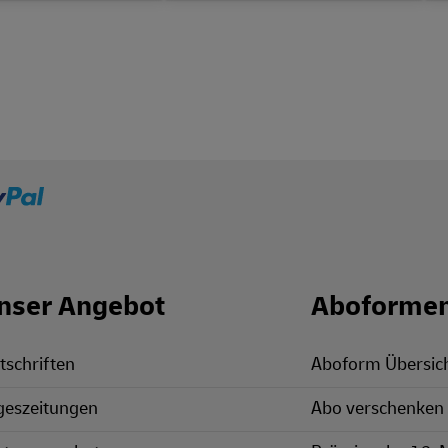
nser Angebot
Aboforme
tschriften
Aboform Übersic
geszeitungen
Abo verschenken