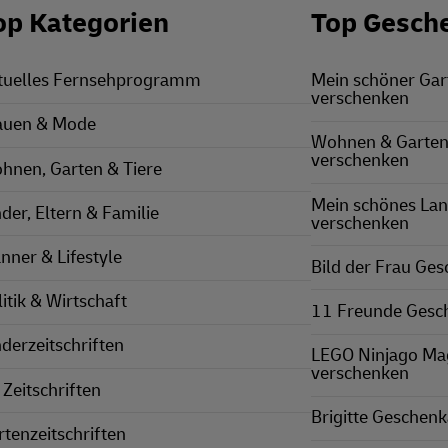
op Kategorien
Top Gesch
tuelles Fernsehprogramm
Mein schöner Ga
verschenken
auen & Mode
Wohnen & Garten
verschenken
hnen, Garten & Tiere
Mein schönes La
nder, Eltern & Familie
verschenken
nner & Lifestyle
Bild der Frau Ge
itik & Wirtschaft
11 Freunde Gesc
nderzeitschriften
LEGO Ninjago Ma
verschenken
 Zeitschriften
Brigitte Geschen
rtenzeitschriften