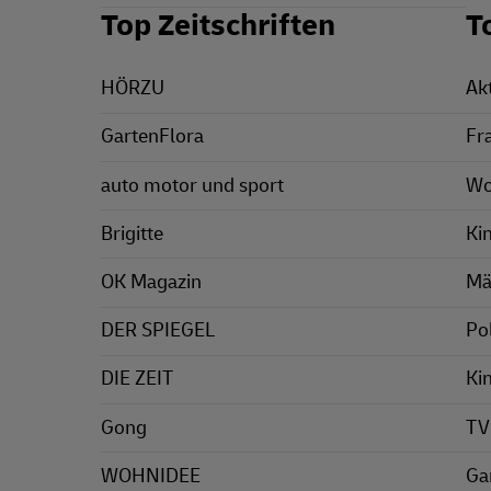
Top Zeitschriften
T
HÖRZU
Ak
GartenFlora
Fr
auto motor und sport
Wo
Brigitte
Ki
OK Magazin
Mä
DER SPIEGEL
Pol
DIE ZEIT
Ki
Gong
TV
WOHNIDEE
Ga