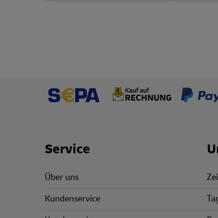
Footer Links
Service
U
Über uns
Zei
Kundenservice
Ta