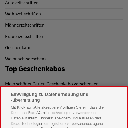
Autozeitschriften
Wohnzeitschriften
Männerzeitschriften
Frauenzeitschriften
Geschenkabo
Weihnachtsgeschenk
Top Geschenkabos
Mein schöner Garten Geschenkabo verschenken
Einwilligung zu Datenerhebung und
Wohnen & Garten Geschenkabo verschenken
-übermittlung
Mein schönes Land Geschenkabo verschenken
Mit Klick auf „Alle akzeptieren” willigen Sie ein, dass die
Deutsche Post AG alle Technologien verwenden und
Bild der Frau Geschenkabo verschenken
Daten auf Ihrem Endgerät speichern und auslesen darf.
Diese Technologien ermöglichen es, personenbezogene