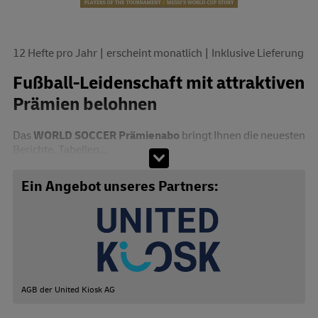
12 Hefte pro Jahr
erscheint monatlich
Inklusive Lieferung
Fußball-Leidenschaft mit attraktiven
Prämien belohnen
Das
WORLD SOCCER Prämienabo
bringt Ihnen die neuesten
Berichte, Tabellen...
Abo zusammenstellen
Ein Angebot unseres Partners:
AGB der United Kiosk AG