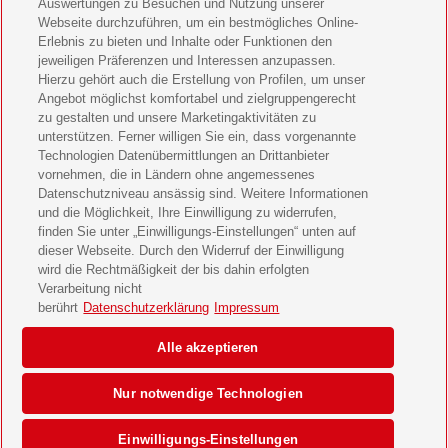
11 Freunde Geschenkabo verschenken
Auswertungen zu Besuchen und Nutzung unserer
Webseite durchzuführen, um ein bestmögliches Online-
LEGO Ninjago Magazin Geschenkabo verschenken
Erlebnis zu bieten und Inhalte oder Funktionen den
jeweiligen Präferenzen und Interessen anzupassen.
Hierzu gehört auch die Erstellung von Profilen, um unser
Brigitte Geschenkabo verschenken
Angebot möglichst komfortabel und zielgruppengerecht
zu gestalten und unsere Marketingaktivitäten zu
GEOlino Geschenkabo verschenken
unterstützen. Ferner willigen Sie ein, dass vorgenannte
Technologien Datenübermittlungen an Drittanbieter
Stern Crime Geschenkabo verschenken
vornehmen, die in Ländern ohne angemessenes
Datenschutzniveau ansässig sind. Weitere Informationen
Welt der Wunder Geschenkabo verschenken
und die Möglichkeit, Ihre Einwilligung zu widerrufen,
finden Sie unter „Einwilligungs-Einstellungen“ unten auf
GEO Geschenkabo verschenken
dieser Webseite. Durch den Widerruf der Einwilligung
wird die Rechtmäßigkeit der bis dahin erfolgten
Verarbeitung nicht
berührt
Datenschutzerklärung
Impressum
AGB
Impressum
Datenschutz & Cookies
Alle akzeptieren
Einwilligungs-Einstellungen
Barrierefreiheit
Nur notwendige Technologien
© 2026 Deutsche Post AG
Einwilligungs-Einstellungen