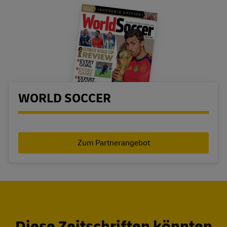
Bestellübersicht
WORLD SOCCER
Eigenschaft
Wert
Zum Partnerangebot
Diese Zeitschriften könnten