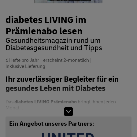
diabetes LIVING im
Prämienabo lesen
Gesundheitsmagazin rund um
Diabetesgesundheit und Tipps
6 Hefte pro Jahr
erscheint 2-monatlich
Inklusive Lieferung
Ihr zuverlässiger Begleiter für ein
gesundes Leben mit Diabetes
Das
diabetes LIVING Prämienabo
bringt Ihnen jeden
Monat...
Abo zusammenstellen
Ein Angebot unseres Partners: