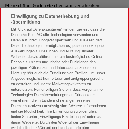
Mein schöner Garten Geschenkabo verschenken
Einwilligung zu Datenerhebung und
Wohnen & Garten Geschenkabo verschenken
-übermittlung
Mein schönes Land Geschenkabo verschenken
Mit Klick auf „Alle akzeptieren” willigen Sie ein, dass die
Deutsche Post AG alle Technologien verwenden und
Bild der Frau Geschenkabo verschenken
Daten auf Ihrem Endgerät speichern und auslesen darf.
Diese Technologien ermöglichen es, personenbezogene
11 Freunde Geschenkabo verschenken
Auswertungen zu Besuchen und Nutzung unserer
Webseite durchzuführen, um ein bestmögliches Online-
LEGO Ninjago Magazin Geschenkabo verschenken
Erlebnis zu bieten und Inhalte oder Funktionen den
jeweiligen Präferenzen und Interessen anzupassen.
Hierzu gehört auch die Erstellung von Profilen, um unser
Brigitte Geschenkabo verschenken
Angebot möglichst komfortabel und zielgruppengerecht
zu gestalten und unsere Marketingaktivitäten zu
GEOlino Geschenkabo verschenken
unterstützen. Ferner willigen Sie ein, dass vorgenannte
Technologien Datenübermittlungen an Drittanbieter
Stern Crime Geschenkabo verschenken
vornehmen, die in Ländern ohne angemessenes
Datenschutzniveau ansässig sind. Weitere Informationen
Welt der Wunder Geschenkabo verschenken
und die Möglichkeit, Ihre Einwilligung zu widerrufen,
finden Sie unter „Einwilligungs-Einstellungen“ unten auf
GEO Geschenkabo verschenken
dieser Webseite. Durch den Widerruf der Einwilligung
wird die Rechtmäßigkeit der bis dahin erfolgten