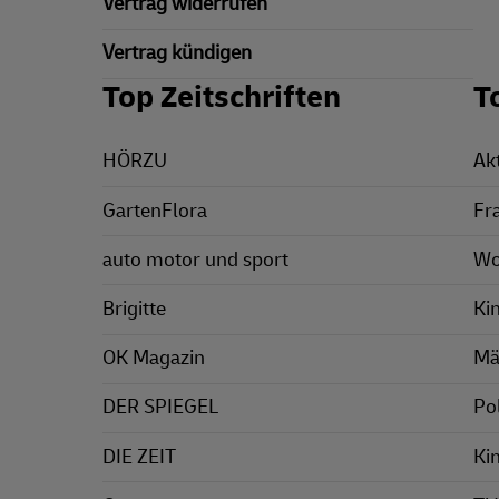
Vertrag widerrufen
Vertrag kündigen
Top Zeitschriften
T
HÖRZU
Ak
GartenFlora
Fr
auto motor und sport
Wo
Brigitte
Ki
OK Magazin
Mä
DER SPIEGEL
Pol
DIE ZEIT
Ki