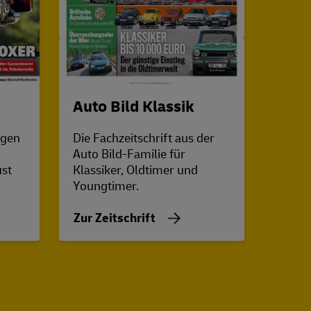
Auto Bild Klassik
auto
agen
Die Fachzeitschrift aus der
Europ
d
Auto Bild-Familie für
Autom
ust
Klassiker, Oldtimer und
und sp
Youngtimer.
auf de
Technik
Zur Zeitschrift
Zur Z