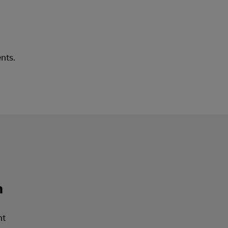
nts.
n
ht