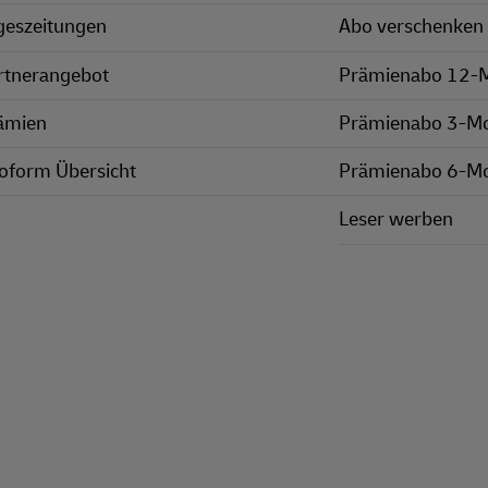
geszeitungen
Abo verschenken
rtnerangebot
Prämienabo 12-
ämien
Prämienabo 3-M
oform Übersicht
Prämienabo 6-M
Leser werben