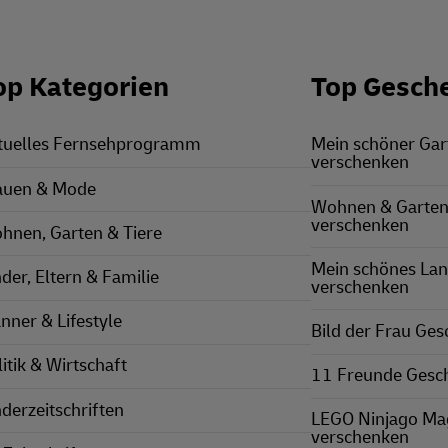
op Kategorien
Top Gesch
tuelles Fernsehprogramm
Mein schöner Ga
verschenken
auen & Mode
Wohnen & Garten
verschenken
hnen, Garten & Tiere
Mein schönes La
nder, Eltern & Familie
verschenken
nner & Lifestyle
Bild der Frau Ge
itik & Wirtschaft
11 Freunde Gesc
nderzeitschriften
LEGO Ninjago Ma
verschenken