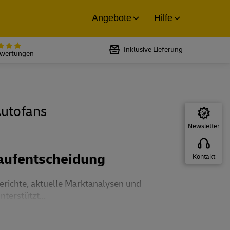
Angebote
Hilfe
Bewertet mit 5 von 5 Sternen bei
Inklusive Lieferung
ewertungen
Autofans
Newsletter
Kaufentscheidung
Kontakt
erichte, aktuelle Marktanalysen und
terstützt...