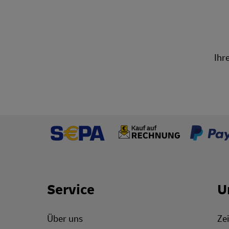
Ihr
Footer Links
Service
U
Über uns
Zei