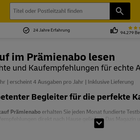
Suchen
24 Jahre Erfahrung
94.279 B
uf im Prämienabo lesen
chte und Kaufempfehlungen für echte 
ahr
erscheint 4 Ausgaben pro Jahr
Inklusive Lieferung
etenter Begleiter für die perfekte 
kauf Prämienabo
erhalten Sie jeden Monat fundierte Testb
empfehlungen direkt nach Hause geliefert. Das Magazin un