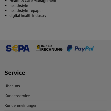
Health & Care Management
healthstyle
healthstyle - epaper
digital health industry
Footer Links
Service
Über uns
Kundenservice
Kundenmeinungen