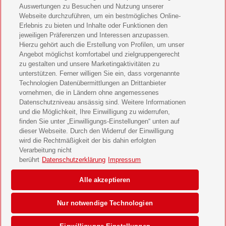
11 Freunde Geschenkabo verschenken
Auswertungen zu Besuchen und Nutzung unserer
Webseite durchzuführen, um ein bestmögliches Online-
LEGO Ninjago Magazin Geschenkabo verschenken
Erlebnis zu bieten und Inhalte oder Funktionen den
jeweiligen Präferenzen und Interessen anzupassen.
Brigitte Geschenkabo verschenken
Hierzu gehört auch die Erstellung von Profilen, um unser
Angebot möglichst komfortabel und zielgruppengerecht
zu gestalten und unsere Marketingaktivitäten zu
GEOlino Geschenkabo verschenken
unterstützen. Ferner willigen Sie ein, dass vorgenannte
Technologien Datenübermittlungen an Drittanbieter
Stern Crime Geschenkabo verschenken
vornehmen, die in Ländern ohne angemessenes
Datenschutzniveau ansässig sind. Weitere Informationen
Welt der Wunder Geschenkabo verschenken
und die Möglichkeit, Ihre Einwilligung zu widerrufen,
finden Sie unter „Einwilligungs-Einstellungen“ unten auf
GEO Geschenkabo verschenken
dieser Webseite. Durch den Widerruf der Einwilligung
wird die Rechtmäßigkeit der bis dahin erfolgten
Verarbeitung nicht
berührt
Datenschutzerklärung
Impressum
AGB
Impressum
Datenschutz & Cookies
Alle akzeptieren
Einwilligungs-Einstellungen
Barrierefreiheit
Nur notwendige Technologien
© 2026 Deutsche Post AG