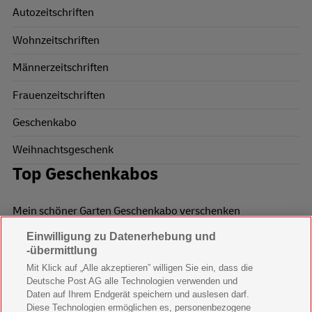
Autozeitschriften
Wohnzeitschriften
Männerzeitschriften
Frauenzeitschriften
Geschenkabo
Weihnachtsgeschenk
Top Geschenkabos
Mein schöner Garten Geschenkabo verschenken
Einwilligung zu Datenerhebung und
Wohnen & Garten Geschenkabo verschenken
-übermittlung
Mein schönes Land Geschenkabo verschenken
Mit Klick auf „Alle akzeptieren” willigen Sie ein, dass die
Deutsche Post AG alle Technologien verwenden und
Bild der Frau Geschenkabo verschenken
Daten auf Ihrem Endgerät speichern und auslesen darf.
Diese Technologien ermöglichen es, personenbezogene