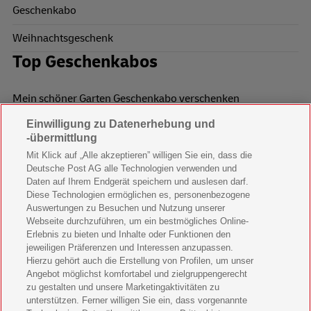
Geschenkabo
Weihnachtsgeschenk
Top Geschenkabos
Mein schöner Garten Geschenkabo verschenken
Einwilligung zu Datenerhebung und
Wohnen & Garten Geschenkabo verschenken
-übermittlung
Mein schönes Land Geschenkabo verschenken
Mit Klick auf „Alle akzeptieren” willigen Sie ein, dass die
Deutsche Post AG alle Technologien verwenden und
Bild der Frau Geschenkabo verschenken
Daten auf Ihrem Endgerät speichern und auslesen darf.
Diese Technologien ermöglichen es, personenbezogene
11 Freunde Geschenkabo verschenken
Auswertungen zu Besuchen und Nutzung unserer
Webseite durchzuführen, um ein bestmögliches Online-
LEGO Ninjago Magazin Geschenkabo verschenken
Erlebnis zu bieten und Inhalte oder Funktionen den
jeweiligen Präferenzen und Interessen anzupassen.
Hierzu gehört auch die Erstellung von Profilen, um unser
Brigitte Geschenkabo verschenken
Angebot möglichst komfortabel und zielgruppengerecht
zu gestalten und unsere Marketingaktivitäten zu
GEOlino Geschenkabo verschenken
unterstützen. Ferner willigen Sie ein, dass vorgenannte