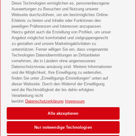
Diese Technologien ermöglichen es, personenbezogene
11 Freunde Geschenkabo verschenken
Auswertungen zu Besuchen und Nutzung unserer
Webseite durchzuführen, um ein bestmögliches Online-
LEGO Ninjago Magazin Geschenkabo verschenken
Erlebnis zu bieten und Inhalte oder Funktionen den
jeweiligen Präferenzen und Interessen anzupassen.
Brigitte Geschenkabo verschenken
Hierzu gehört auch die Erstellung von Profilen, um unser
Angebot möglichst komfortabel und zielgruppengerecht
zu gestalten und unsere Marketingaktivitäten zu
GEOlino Geschenkabo verschenken
unterstützen. Ferner willigen Sie ein, dass vorgenannte
Technologien Datenübermittlungen an Drittanbieter
Stern Crime Geschenkabo verschenken
vornehmen, die in Ländern ohne angemessenes
Datenschutzniveau ansässig sind. Weitere Informationen
Welt der Wunder Geschenkabo verschenken
und die Möglichkeit, Ihre Einwilligung zu widerrufen,
finden Sie unter „Einwilligungs-Einstellungen“ unten auf
GEO Geschenkabo verschenken
dieser Webseite. Durch den Widerruf der Einwilligung
wird die Rechtmäßigkeit der bis dahin erfolgten
Verarbeitung nicht
berührt
Datenschutzerklärung
Impressum
AGB
Impressum
Datenschutz & Cookies
Alle akzeptieren
Einwilligungs-Einstellungen
Barrierefreiheit
Nur notwendige Technologien