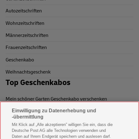
Autozeitschriften
Wohnzeitschriften
Männerzeitschriften
Frauenzeitschriften
Geschenkabo
Weihnachtsgeschenk
Top Geschenkabos
Mein schöner Garten Geschenkabo verschenken
Einwilligung zu Datenerhebung und
Wohnen & Garten Geschenkabo verschenken
-übermittlung
Mein schönes Land Geschenkabo verschenken
Mit Klick auf „Alle akzeptieren” willigen Sie ein, dass die
Deutsche Post AG alle Technologien verwenden und
Bild der Frau Geschenkabo verschenken
Daten auf Ihrem Endgerät speichern und auslesen darf.