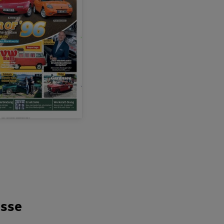
bis zu
10,00 €
isse