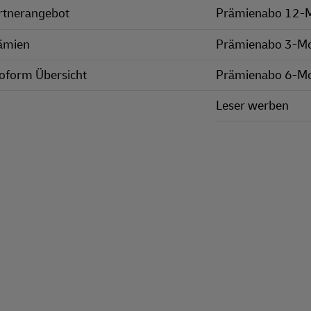
rtnerangebot
Prämienabo 12-
ämien
Prämienabo 3-M
oform Übersicht
Prämienabo 6-M
Leser werben