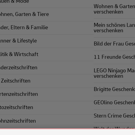
auen & Mode
Wohnen & Garten
verschenken
hnen, Garten & Tiere
Mein schönes La
nder, Eltern & Familie
verschenken
nner & Lifestyle
Bild der Frau Ge
itik & Wirtschaft
11 Freunde Gesc
nderzeitschriften
LEGO Ninjago Ma
verschenken
 Zeitschriften
Brigitte Geschen
rtenzeitschriften
GEOlino Geschen
tozeitschriften
Stern Crime Ges
hnzeitschriften
Welt der Wunder
nnerzeitschriften
verschenken