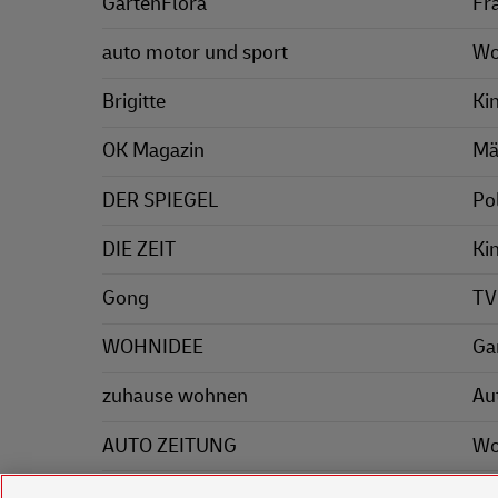
GartenFlora
Fr
auto motor und sport
Wo
Brigitte
Ki
OK Magazin
Mä
DER SPIEGEL
Pol
DIE ZEIT
Ki
Gong
TV
WOHNIDEE
Ga
zuhause wohnen
Au
AUTO ZEITUNG
Wo
Mä