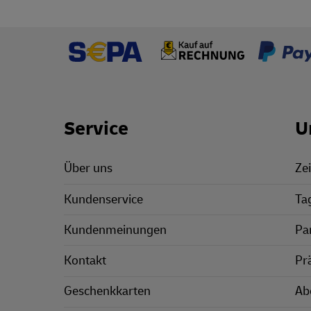
Footer Links
Service
U
Über uns
Zei
Kundenservice
Ta
Kundenmeinungen
Pa
Kontakt
Pr
Geschenkkarten
Ab