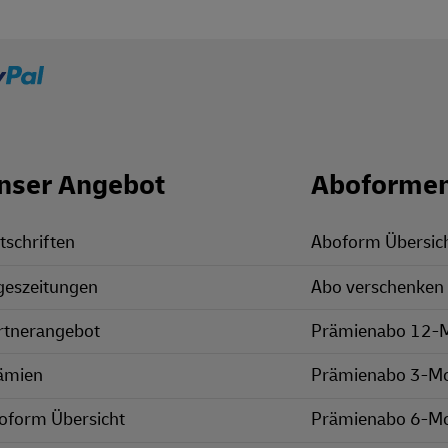
nser Angebot
Aboforme
tschriften
Aboform Übersic
geszeitungen
Abo verschenken
rtnerangebot
Prämienabo 12-
ämien
Prämienabo 3-M
oform Übersicht
Prämienabo 6-M