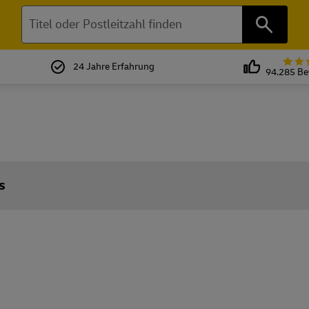
Suchen
24 Jahre Erfahrung
94.285 B
s