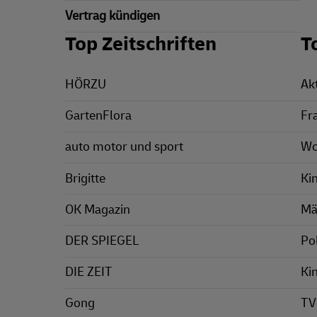
Vertrag kündigen
Top Zeitschriften
T
HÖRZU
Ak
GartenFlora
Fr
auto motor und sport
Wo
Brigitte
Ki
OK Magazin
Mä
DER SPIEGEL
Pol
DIE ZEIT
Ki
Gong
TV