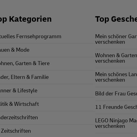
op Kategorien
Top Gesch
tuelles Fernsehprogramm
Mein schöner Ga
verschenken
auen & Mode
Wohnen & Garten
verschenken
hnen, Garten & Tiere
Mein schönes La
nder, Eltern & Familie
verschenken
nner & Lifestyle
Bild der Frau Ge
itik & Wirtschaft
11 Freunde Gesc
nderzeitschriften
LEGO Ninjago Ma
verschenken
 Zeitschriften