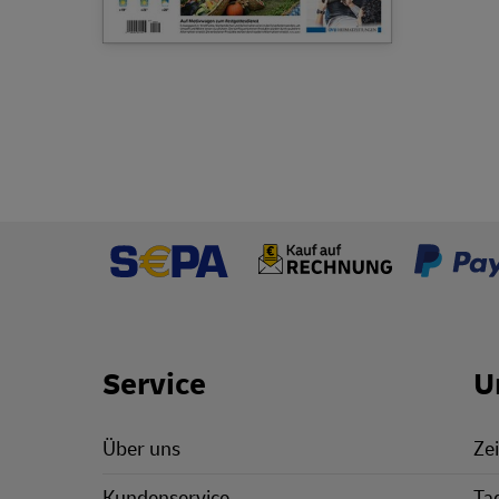
Footer Links
Service
U
Über uns
Zei
Kundenservice
Ta