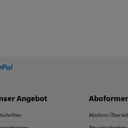
nser Angebot
Aboforme
tschriften
Aboform Übersic
geszeitungen
Abo verschenken