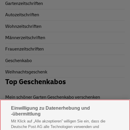
Gartenzeitschriften
Autozeitschriften
Wohnzeitschriften
Männerzeitschriften
Frauenzeitschriften
Geschenkabo
Weihnachtsgeschenk
Top Geschenkabos
Mein schöner Garten Geschenkabo verschenken
Einwilligung zu Datenerhebung und
Wohnen & Garten Geschenkabo verschenken
-übermittlung
Mein schönes Land Geschenkabo verschenken
Mit Klick auf „Alle akzeptieren” willigen Sie ein, dass die
Deutsche Post AG alle Technologien verwenden und