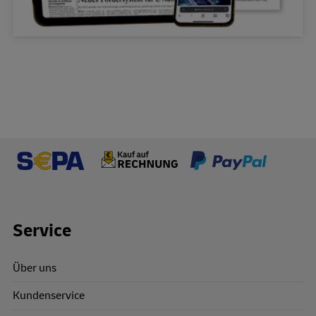
Footer Links
Service
Über uns
Kundenservice