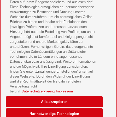
Bild der Frau Geschenkabo verschenken
Daten auf Ihrem Endgerät speichern und auslesen darf.
Diese Technologien ermöglichen es, personenbezogene
11 Freunde Geschenkabo verschenken
Auswertungen zu Besuchen und Nutzung unserer
Webseite durchzuführen, um ein bestmögliches Online-
LEGO Ninjago Magazin Geschenkabo verschenken
Erlebnis zu bieten und Inhalte oder Funktionen den
jeweiligen Präferenzen und Interessen anzupassen.
Brigitte Geschenkabo verschenken
Hierzu gehört auch die Erstellung von Profilen, um unser
Angebot möglichst komfortabel und zielgruppengerecht
zu gestalten und unsere Marketingaktivitäten zu
GEOlino Geschenkabo verschenken
unterstützen. Ferner willigen Sie ein, dass vorgenannte
Technologien Datenübermittlungen an Drittanbieter
Stern Crime Geschenkabo verschenken
vornehmen, die in Ländern ohne angemessenes
Datenschutzniveau ansässig sind. Weitere Informationen
Welt der Wunder Geschenkabo verschenken
und die Möglichkeit, Ihre Einwilligung zu widerrufen,
finden Sie unter „Einwilligungs-Einstellungen“ unten auf
GEO Geschenkabo verschenken
dieser Webseite. Durch den Widerruf der Einwilligung
wird die Rechtmäßigkeit der bis dahin erfolgten
Verarbeitung nicht
berührt
Datenschutzerklärung
Impressum
AGB
Impressum
Datenschutz & Cookies
Alle akzeptieren
Einwilligungs-Einstellungen
Barrierefreiheit
Nur notwendige Technologien