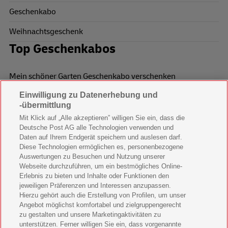
Geschenkabo
Weihnachtsgeschenk
Top Geschenkabos
Mein schöner Garten Geschenkabo verschenken
Einwilligung zu Datenerhebung und
Wohnen & Garten Geschenkabo verschenken
-übermittlung
Mein schönes Land Geschenkabo verschenken
Mit Klick auf „Alle akzeptieren” willigen Sie ein, dass die
Deutsche Post AG alle Technologien verwenden und
Bild der Frau Geschenkabo verschenken
Daten auf Ihrem Endgerät speichern und auslesen darf.
Diese Technologien ermöglichen es, personenbezogene
11 Freunde Geschenkabo verschenken
Auswertungen zu Besuchen und Nutzung unserer
Webseite durchzuführen, um ein bestmögliches Online-
LEGO Ninjago Magazin Geschenkabo verschenken
Erlebnis zu bieten und Inhalte oder Funktionen den
jeweiligen Präferenzen und Interessen anzupassen.
Brigitte Geschenkabo verschenken
Hierzu gehört auch die Erstellung von Profilen, um unser
Angebot möglichst komfortabel und zielgruppengerecht
zu gestalten und unsere Marketingaktivitäten zu
GEOlino Geschenkabo verschenken
unterstützen. Ferner willigen Sie ein, dass vorgenannte