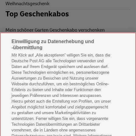
Weihnachtsgeschenk
Top Geschenkabos
Mein schöner Garten Geschenkabo verschenken
Einwilligung zu Datenerhebung und
Wohnen & Garten Geschenkabo verschenken
-übermittlung
Mein schönes Land Geschenkabo verschenken
Mit Klick auf „Alle akzeptieren” willigen Sie ein, dass die
Deutsche Post AG alle Technologien verwenden und
Bild der Frau Geschenkabo verschenken
Daten auf Ihrem Endgerät speichern und auslesen darf.
Diese Technologien ermöglichen es, personenbezogene
11 Freunde Geschenkabo verschenken
Auswertungen zu Besuchen und Nutzung unserer
Webseite durchzuführen, um ein bestmögliches Online-
LEGO Ninjago Magazin Geschenkabo verschenken
Erlebnis zu bieten und Inhalte oder Funktionen den
jeweiligen Präferenzen und Interessen anzupassen.
Brigitte Geschenkabo verschenken
Hierzu gehört auch die Erstellung von Profilen, um unser
Angebot möglichst komfortabel und zielgruppengerecht
zu gestalten und unsere Marketingaktivitäten zu
GEOlino Geschenkabo verschenken
unterstützen. Ferner willigen Sie ein, dass vorgenannte
Technologien Datenübermittlungen an Drittanbieter
Stern Crime Geschenkabo verschenken
vornehmen, die in Ländern ohne angemessenes
Datenschutzniveau ansässig sind. Weitere Informationen