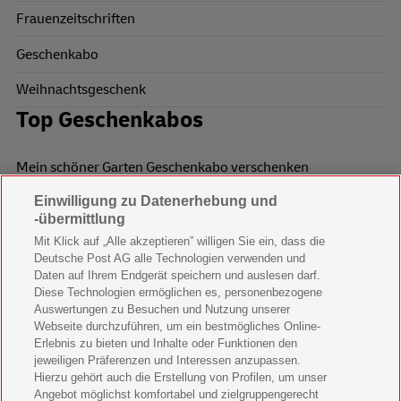
Frauenzeitschriften
Geschenkabo
Weihnachtsgeschenk
Top Geschenkabos
Mein schöner Garten Geschenkabo verschenken
Einwilligung zu Datenerhebung und
Wohnen & Garten Geschenkabo verschenken
-übermittlung
Mein schönes Land Geschenkabo verschenken
Mit Klick auf „Alle akzeptieren” willigen Sie ein, dass die
Deutsche Post AG alle Technologien verwenden und
Bild der Frau Geschenkabo verschenken
Daten auf Ihrem Endgerät speichern und auslesen darf.
Diese Technologien ermöglichen es, personenbezogene
11 Freunde Geschenkabo verschenken
Auswertungen zu Besuchen und Nutzung unserer
Webseite durchzuführen, um ein bestmögliches Online-
LEGO Ninjago Magazin Geschenkabo verschenken
Erlebnis zu bieten und Inhalte oder Funktionen den
jeweiligen Präferenzen und Interessen anzupassen.
Brigitte Geschenkabo verschenken
Hierzu gehört auch die Erstellung von Profilen, um unser
Angebot möglichst komfortabel und zielgruppengerecht