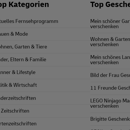
op Kategorien
Top Gesch
tuelles Fernsehprogramm
Mein schöner Ga
verschenken
auen & Mode
Wohnen & Garten
verschenken
hnen, Garten & Tiere
Mein schönes La
nder, Eltern & Familie
verschenken
nner & Lifestyle
Bild der Frau Ge
itik & Wirtschaft
11 Freunde Gesc
nderzeitschriften
LEGO Ninjago Ma
verschenken
 Zeitschriften
Brigitte Geschen
rtenzeitschriften