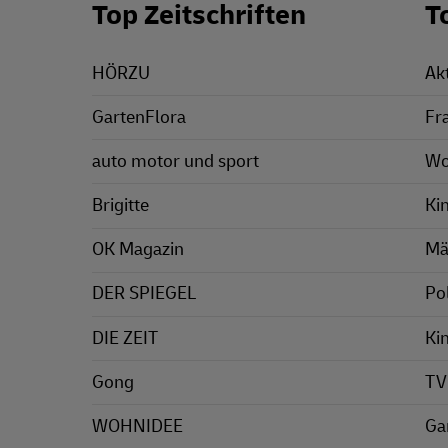
Top Zeitschriften
T
HÖRZU
Ak
GartenFlora
Fr
auto motor und sport
Wo
Brigitte
Ki
OK Magazin
Mä
DER SPIEGEL
Pol
DIE ZEIT
Ki
Gong
TV
WOHNIDEE
Ga