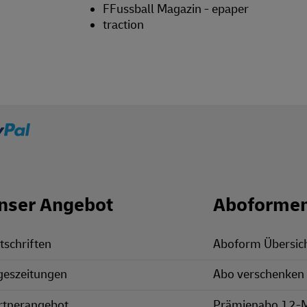
FFussball Magazin - epaper
traction
nser Angebot
Aboforme
tschriften
Aboform Übersic
geszeitungen
Abo verschenken
rtnerangebot
Prämienabo 12-