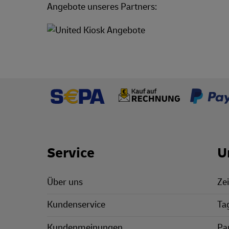
Angebote unseres Partners:
Footer Links
Service
U
Über uns
Zei
Kundenservice
Ta
Kundenmeinungen
Pa