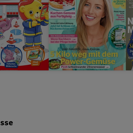
bis zu
10,00 €
Prämie
bis zu
35,00 €
isse