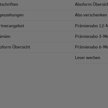
tschriften
Aboform Übersic
geszeitungen
Abo verschenken
rtnerangebot
Prämienabo 12-
ämien
Prämienabo 3-M
oform Übersicht
Prämienabo 6-M
Leser werben