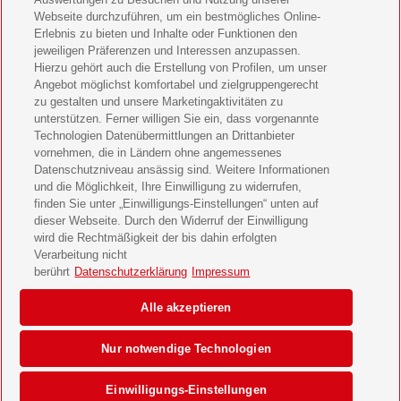
Webseite durchzuführen, um ein bestmögliches Online-
LEGO Ninjago Magazin Geschenkabo verschenken
Erlebnis zu bieten und Inhalte oder Funktionen den
jeweiligen Präferenzen und Interessen anzupassen.
Brigitte Geschenkabo verschenken
Hierzu gehört auch die Erstellung von Profilen, um unser
Angebot möglichst komfortabel und zielgruppengerecht
zu gestalten und unsere Marketingaktivitäten zu
GEOlino Geschenkabo verschenken
unterstützen. Ferner willigen Sie ein, dass vorgenannte
Technologien Datenübermittlungen an Drittanbieter
Stern Crime Geschenkabo verschenken
vornehmen, die in Ländern ohne angemessenes
Datenschutzniveau ansässig sind. Weitere Informationen
Welt der Wunder Geschenkabo verschenken
und die Möglichkeit, Ihre Einwilligung zu widerrufen,
finden Sie unter „Einwilligungs-Einstellungen“ unten auf
GEO Geschenkabo verschenken
dieser Webseite. Durch den Widerruf der Einwilligung
wird die Rechtmäßigkeit der bis dahin erfolgten
Verarbeitung nicht
berührt
Datenschutzerklärung
Impressum
AGB
Impressum
Datenschutz & Cookies
Alle akzeptieren
Einwilligungs-Einstellungen
Barrierefreiheit
Nur notwendige Technologien
© 2026 Deutsche Post AG
Einwilligungs-Einstellungen