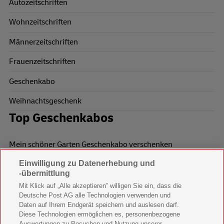
Autozeitschriften
Wohnzeitschriften
Männerzeitschriften
Frauenzeitschriften
Geschenkabo
Weihnachtsgeschenk
Top Geschenkabos
Mein schöner Garten Geschenkabo verschenken
Einwilligung zu Datenerhebung und
Wohnen & Garten Geschenkabo verschenken
-übermittlung
Mein schönes Land Geschenkabo verschenken
Mit Klick auf „Alle akzeptieren” willigen Sie ein, dass die
Deutsche Post AG alle Technologien verwenden und
Bild der Frau Geschenkabo verschenken
Daten auf Ihrem Endgerät speichern und auslesen darf.
Diese Technologien ermöglichen es, personenbezogene
11 Freunde Geschenkabo verschenken
Auswertungen zu Besuchen und Nutzung unserer