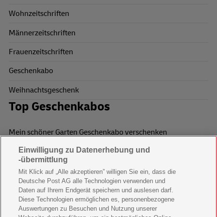
Wohnzeitschriften
Männerzeitschriften
Frauenzeitschriften
Geschenkabo
Weihnachtsgeschenk
Top Geschenkabos
Mein schöner Garten Geschenkabo verschenken
Einwilligung zu Datenerhebung und
Wohnen & Garten Geschenkabo verschenken
-übermittlung
Mein schönes Land Geschenkabo verschenken
Mit Klick auf „Alle akzeptieren” willigen Sie ein, dass die
Deutsche Post AG alle Technologien verwenden und
Bild der Frau Geschenkabo verschenken
Daten auf Ihrem Endgerät speichern und auslesen darf.
Diese Technologien ermöglichen es, personenbezogene
11 Freunde Geschenkabo verschenken
Auswertungen zu Besuchen und Nutzung unserer