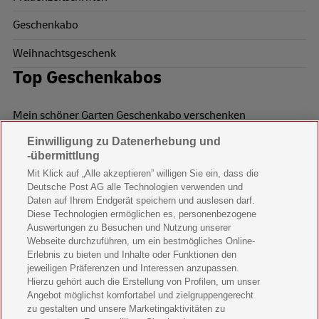
Geschenkabo
Weihnachtsgeschenk
Top Geschenkabos
Mein schöner Garten Geschenkabo verschenken
Einwilligung zu Datenerhebung und
Wohnen & Garten Geschenkabo verschenken
-übermittlung
Mein schönes Land Geschenkabo verschenken
Mit Klick auf „Alle akzeptieren” willigen Sie ein, dass die
Deutsche Post AG alle Technologien verwenden und
Bild der Frau Geschenkabo verschenken
Daten auf Ihrem Endgerät speichern und auslesen darf.
Diese Technologien ermöglichen es, personenbezogene
11 Freunde Geschenkabo verschenken
Auswertungen zu Besuchen und Nutzung unserer
Webseite durchzuführen, um ein bestmögliches Online-
LEGO Ninjago Magazin Geschenkabo verschenken
Erlebnis zu bieten und Inhalte oder Funktionen den
jeweiligen Präferenzen und Interessen anzupassen.
Hierzu gehört auch die Erstellung von Profilen, um unser
Brigitte Geschenkabo verschenken
Angebot möglichst komfortabel und zielgruppengerecht
zu gestalten und unsere Marketingaktivitäten zu
GEOlino Geschenkabo verschenken