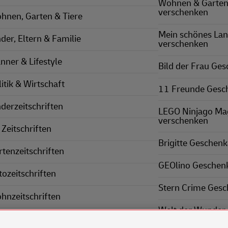
Wohnen & Garten
verschenken
hnen, Garten & Tiere
Mein schönes La
nder, Eltern & Familie
verschenken
nner & Lifestyle
Bild der Frau Ge
itik & Wirtschaft
11 Freunde Gesc
nderzeitschriften
LEGO Ninjago Ma
verschenken
 Zeitschriften
Brigitte Geschen
rtenzeitschriften
GEOlino Geschen
tozeitschriften
Stern Crime Ges
hnzeitschriften
Welt der Wunder
nnerzeitschriften
verschenken