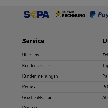
Footer Links
Service
U
Über uns
Zei
Kundenservice
Ta
Kundenmeinungen
Pa
Kontakt
Pr
Geschenkkarten
Ab