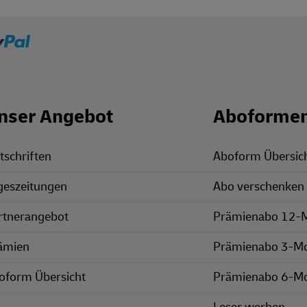
nser Angebot
Aboforme
tschriften
Aboform Übersic
geszeitungen
Abo verschenken
rtnerangebot
Prämienabo 12-
ämien
Prämienabo 3-M
oform Übersicht
Prämienabo 6-M