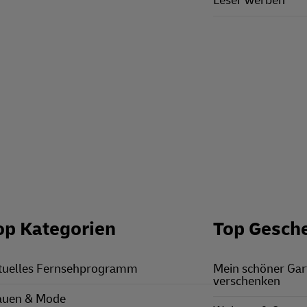
Leser werben
op Kategorien
Top Gesch
tuelles Fernsehprogramm
Mein schöner Ga
verschenken
auen & Mode