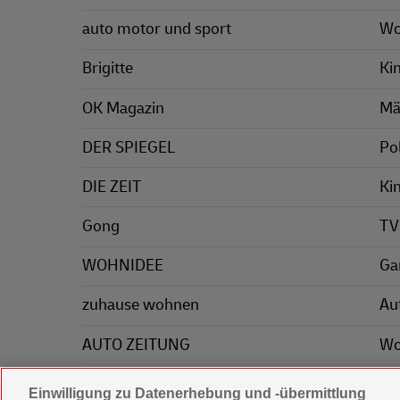
auto motor und sport
Wo
Brigitte
Ki
OK Magazin
Mä
DER SPIEGEL
Pol
DIE ZEIT
Ki
Gong
TV
WOHNIDEE
Ga
zuhause wohnen
Au
AUTO ZEITUNG
Wo
Mä
Einwilligung zu Datenerhebung und -übermittlung