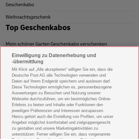
Geschenkabo
Weihnachtsgeschenk
Top Geschenkabos
Mein schöner Garten Geschenkabo verschenken
Einwilligung zu Datenerhebung und
Wohnen & Garten Geschenkabo verschenken
-übermittlung
Mein schönes Land Geschenkabo verschenken
Mit Klick auf „Alle akzeptieren” willigen Sie ein, dass die
Deutsche Post AG alle Technologien verwenden und
Bild der Frau Geschenkabo verschenken
Daten auf Ihrem Endgerät speichern und auslesen darf.
Diese Technologien ermöglichen es, personenbezogene
11 Freunde Geschenkabo verschenken
Auswertungen zu Besuchen und Nutzung unserer
Webseite durchzuführen, um ein bestmögliches Online-
LEGO Ninjago Magazin Geschenkabo verschenken
Erlebnis zu bieten und Inhalte oder Funktionen den
jeweiligen Präferenzen und Interessen anzupassen.
Hierzu gehört auch die Erstellung von Profilen, um unser
Brigitte Geschenkabo verschenken
Angebot möglichst komfortabel und zielgruppengerecht
zu gestalten und unsere Marketingaktivitäten zu
GEOlino Geschenkabo verschenken
unterstützen. Ferner willigen Sie ein, dass vorgenannte